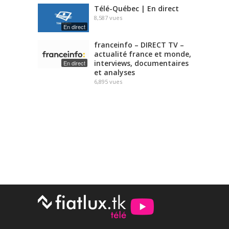
Télé-Québec | En direct
8,587
vues
En direct
franceinfo – DIRECT TV –
actualité france et monde,
interviews, documentaires
En direct
et analyses
6,895
vues