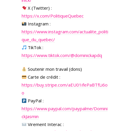
inick/
X (Twitter) :
https://x.com/PolitiqueQuebec
Instagram :
https://www.instagram.com/actualite_politi
que_du_quebec/
TikTok :
https://www.tiktok.com/@dominickapdq
Soutenir mon travail (dons)
Carte de crédit :
https://buy.stripe.com/aEU01ifePaBTfLi6o
o
PayPal :
https://www.paypal.com/paypalme/Domini
ckJasmin
Virement Interac :