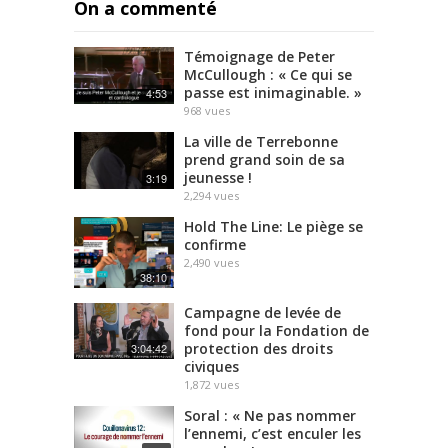
On a commenté
Témoignage de Peter
McCullough : « Ce qui se
passe est inimaginable. »
4:53
968
vues
La ville de Terrebonne
prend grand soin de sa
jeunesse !
3:19
2,294
vues
Hold The Line: Le piège se
confirme
2,490
vues
38:10
Campagne de levée de
fond pour la Fondation de
protection des droits
3:04:42
civiques
1,872
vues
Soral : « Ne pas nommer
l’ennemi, c’est enculer les