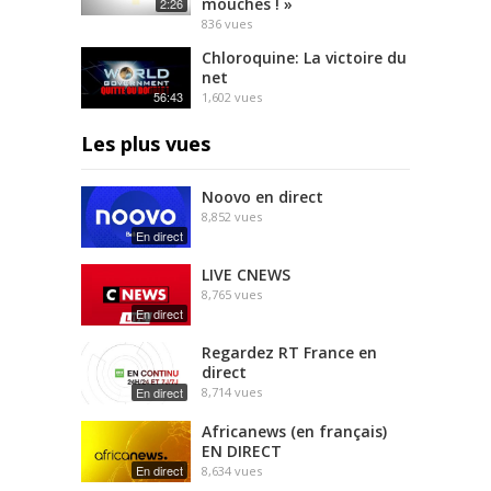
mouches ! »
2:26
836
vues
Chloroquine: La victoire du
net
56:43
1,602
vues
Les plus vues
Noovo en direct
8,852
vues
En direct
LIVE CNEWS
8,765
vues
En direct
Regardez RT France en
direct
En direct
8,714
vues
Africanews (en français)
EN DIRECT
En direct
8,634
vues