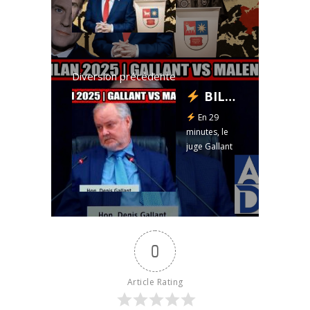
Diversion précédente
BILAN 2025 | GALLANT VS MALENFANT
En 29
minutes, le
juge Gallant
coupe court
aux détours:
Malenfant
est ramené
sans cesse
au «
0
question-
réponse ».
Bilan 2025.
Article Rating
Bilan ...
Read more