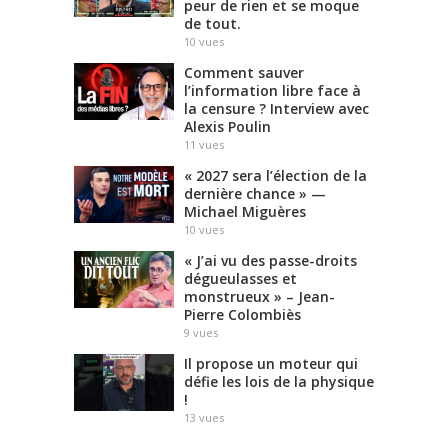
peur de rien et se moque
de tout.
10
vues
Comment sauver
l’information libre face à
la censure ? Interview avec
Alexis Poulin
11
vues
« 2027 sera l’élection de la
dernière chance » —
Michael Miguères
10
vues
« J’ai vu des passe-droits
dégueulasses et
monstrueux » – Jean-
Pierre Colombiès
9
vues
Il propose un moteur qui
défie les lois de la physique
!
13
vues