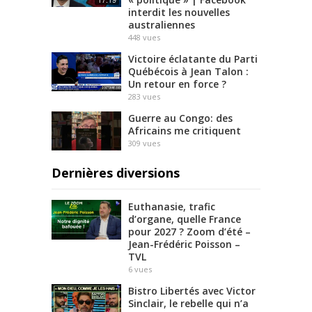
interdit les nouvelles
australiennes
448
vues
Victoire éclatante du Parti
Québécois à Jean Talon :
Un retour en force ?
283
vues
Guerre au Congo: des
Africains me critiquent
309
vues
Dernières diversions
Euthanasie, trafic
d’organe, quelle France
pour 2027 ? Zoom d’été –
Jean-Frédéric Poisson –
TVL
6
vues
Bistro Libertés avec Victor
Sinclair, le rebelle qui n’a