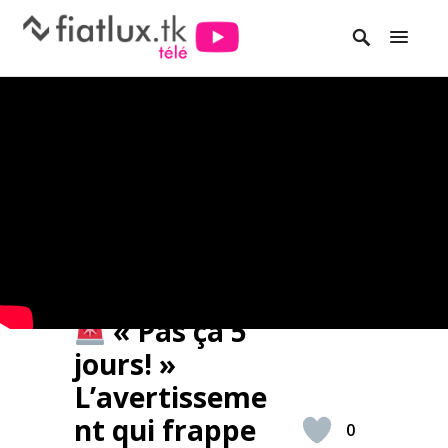
« Pas ça 5
jours! »
L’avertisseme
nt qui frappe
0