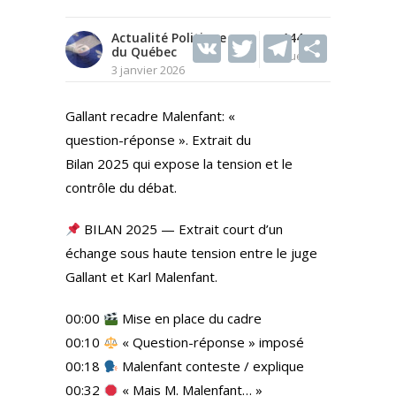
Actualité Politique
V
T
144
T
S
du Québec
Vues
K
w
el
h
3 janvier 2026
itt
e
ar
Gallant recadre Malenfant: «
er
gr
e
question-réponse ». Extrait du
a
Bilan 2025 qui expose la tension et le
m
contrôle du débat.
BILAN 2025 — Extrait court d’un
échange sous haute tension entre le juge
Gallant et Karl Malenfant.
00:00
Mise en place du cadre
00:10
« Question-réponse » imposé
00:18
Malenfant conteste / explique
00:32
« Mais M. Malenfant… »