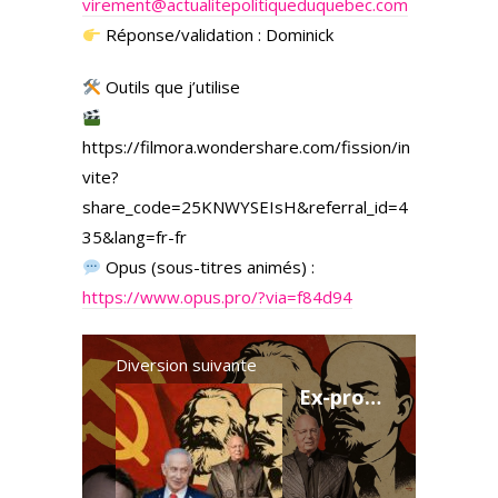
virement@actualitepolitiqueduquebec.com
Réponse/validation : Dominick
Outils que j’utilise
https://filmora.wondershare.com/fission/in
vite?
share_code=25KNWYSEIsH&referral_id=4
35&lang=fr-fr
Opus (sous-titres animés) :
https://www.opus.pro/?via=f84d94
Diversion suivante
Ex-propriétaire