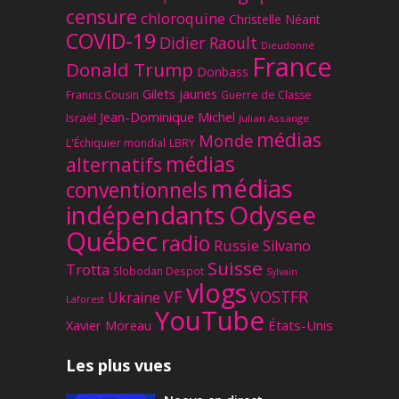
censure
chloroquine
Christelle Néant
COVID-19
Didier Raoult
Dieudonné
France
Donald Trump
Donbass
Gilets jaunes
Francis Cousin
Guerre de Classe
Jean-Dominique Michel
Israël
Julian Assange
médias
Monde
L'Échiquier mondial
LBRY
médias
alternatifs
médias
conventionnels
Odysee
indépendants
Québec
radio
Russie
Silvano
Suisse
Trotta
Slobodan Despot
Sylvain
vlogs
VF
VOSTFR
Ukraine
Laforest
YouTube
Xavier Moreau
États-Unis
Les plus vues