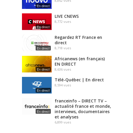
8,862
vues
En direct
LIVE CNEWS
8,772
vues
En direct
Regardez RT France en
direct
En direct
8,718
vues
Africanews (en français)
EN DIRECT
En direct
8,636
vues
Télé-Québec | En direct
8,594
vues
En direct
franceinfo – DIRECT TV –
actualité france et monde,
interviews, documentaires
En direct
et analyses
6,899
vues