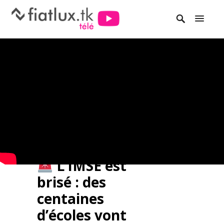
L’IMSE est
brisé : des
centaines
d’écoles vont