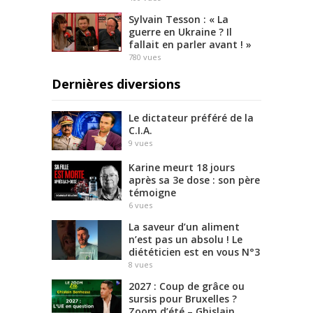
Sylvain Tesson : « La
guerre en Ukraine ? Il
fallait en parler avant ! »
780
vues
Dernières diversions
Le dictateur préféré de la
C.I.A.
9
vues
Karine meurt 18 jours
après sa 3e dose : son père
témoigne
6
vues
La saveur d’un aliment
n’est pas un absolu ! Le
diététicien est en vous N°3
8
vues
2027 : Coup de grâce ou
sursis pour Bruxelles ?
Zoom d’été – Ghislain