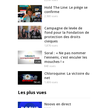
Hold The Line: Le piège se
confirme
2,500
vues
38:10
Campagne de levée de
fond pour la Fondation de
protection des droits
3:04:42
civiques
1,876
vues
Soral : « Ne pas nommer
l’ennemi, c’est enculer les
mouches ! »
2:26
840
vues
Chloroquine: La victoire du
net
56:43
1,606
vues
Les plus vues
Noovo en direct