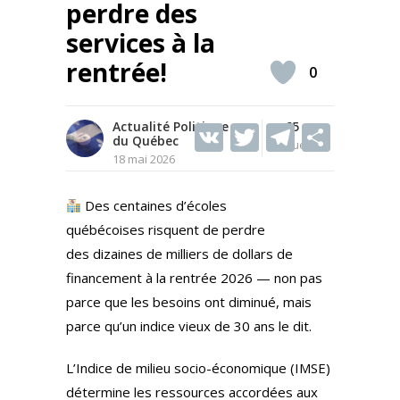
perdre des
services à la
rentrée!
0
Actualité Politique
V
T
65
T
S
du Québec
Vues
K
w
el
h
18 mai 2026
itt
e
ar
Des centaines d’écoles
er
gr
e
québécoises risquent de perdre
a
des dizaines de milliers de dollars de
m
financement à la rentrée 2026 — non pas
parce que les besoins ont diminué, mais
parce qu’un indice vieux de 30 ans le dit.
L’Indice de milieu socio-économique (IMSE)
détermine les ressources accordées aux