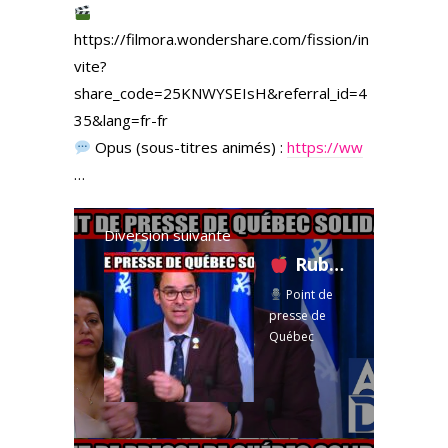
https://filmora.wondershare.com/fission/in
vite?
share_code=25KNWYSEIsH&referral_id=4
35&lang=fr-fr
Opus (sous-titres animés) :
https://ww
…
Diversion suivante
Ruba Ghazal dépose un projet de loi sur le droit à l'alimentation!
Point de
presse de
Québec
solidaire
avec Ruba
Ghazal et Sol
Zanetti —
Assises de