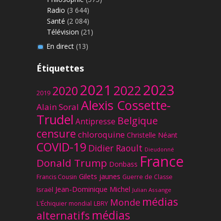
Radio
(3 644)
Santé
(2 084)
Télévision
(21)
En direct
(13)
Étiquettes
2023
2021
2022
2020
2019
Alexis Cossette-
Alain Soral
Trudel
Belgique
Antipresse
censure
chloroquine
Christelle Néant
COVID-19
Didier Raoult
Dieudonné
France
Donald Trump
Donbass
Gilets jaunes
Francis Cousin
Guerre de Classe
Jean-Dominique Michel
Israël
Julian Assange
médias
Monde
L'Échiquier mondial
LBRY
médias
alternatifs