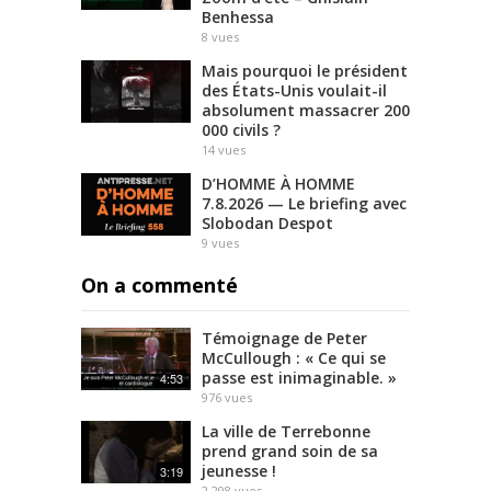
Benhessa
8
vues
Mais pourquoi le président
des États-Unis voulait-il
absolument massacrer 200
000 civils ?
14
vues
D’HOMME À HOMME
7.8.2026 — Le briefing avec
Slobodan Despot
9
vues
On a commenté
Témoignage de Peter
McCullough : « Ce qui se
passe est inimaginable. »
4:53
976
vues
La ville de Terrebonne
prend grand soin de sa
jeunesse !
3:19
2,298
vues