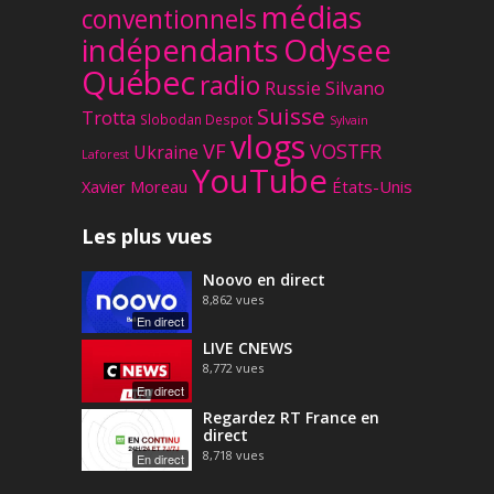
médias
conventionnels
Odysee
indépendants
Québec
radio
Russie
Silvano
Suisse
Trotta
Slobodan Despot
Sylvain
vlogs
VF
VOSTFR
Ukraine
Laforest
YouTube
Xavier Moreau
États-Unis
Les plus vues
Noovo en direct
8,862
vues
En direct
LIVE CNEWS
8,772
vues
En direct
Regardez RT France en
direct
8,718
vues
En direct