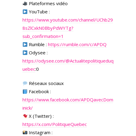
Plateformes vidéo
YouTube :
https://www.youtube.com/channel/UChb29
8sZlCxkN0BbyPdWYTg?
sub_confirmation=1
Rumble :
https://rumble.com/c/APDQ
Odysee :
https://odysee.com/
@Actualitepolitiqueduq
uebec
:0
Réseaux sociaux
Facebook :
https://www.facebook.com/APDQavecDom
inick/
X (Twitter) :
https://x.com/PolitiqueQuebec
Instagram :