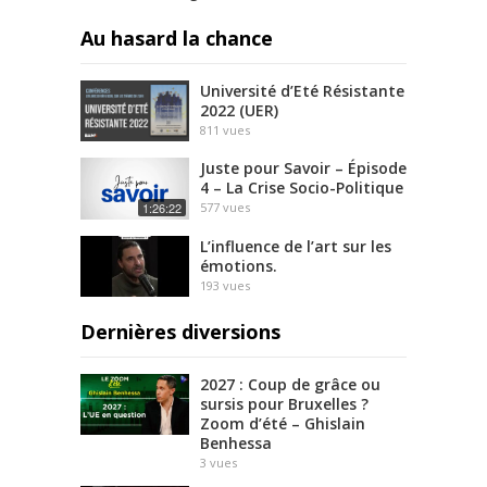
Au hasard la chance
Université d’Eté Résistante
2022 (UER)
811
vues
Juste pour Savoir – Épisode
4 – La Crise Socio-Politique
1:26:22
577
vues
L’influence de l’art sur les
émotions.
193
vues
Dernières diversions
2027 : Coup de grâce ou
sursis pour Bruxelles ?
Zoom d’été – Ghislain
Benhessa
3
vues