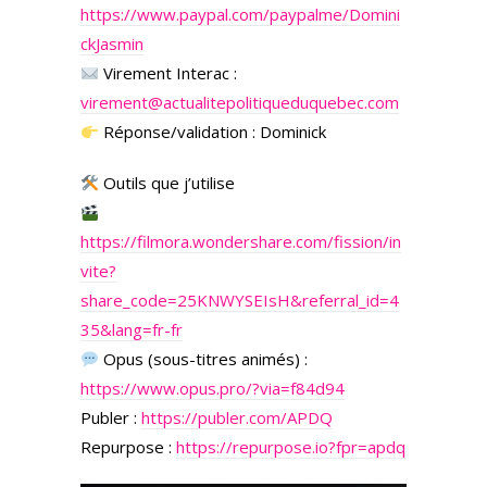
https://www.paypal.com/paypalme/Domini
ckJasmin
Virement Interac :
virement@actualitepolitiqueduquebec.com
Réponse/validation : Dominick
Outils que j’utilise
https://filmora.wondershare.com/fission/in
vite?
share_code=25KNWYSEIsH&referral_id=4
35&lang=fr-fr
Opus (sous-titres animés) :
https://www.opus.pro/?via=f84d94
Publer :
https://publer.com/APDQ
Repurpose :
https://repurpose.io?fpr=apdq