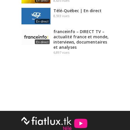
En direct
8,635
vues
Télé-Québec | En direct
8,593
vues
En direct
franceinfo – DIRECT TV –
actualité france et monde,
interviews, documentaires
En direct
et analyses
6,897
vues