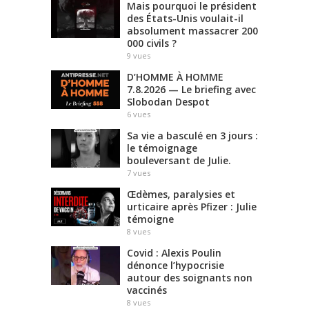
Mais pourquoi le président
des États-Unis voulait-il
absolument massacrer 200
000 civils ?
9
vues
D’HOMME À HOMME
7.8.2026 — Le briefing avec
Slobodan Despot
6
vues
Sa vie a basculé en 3 jours :
le témoignage
bouleversant de Julie.
7
vues
Œdèmes, paralysies et
urticaire après Pfizer : Julie
témoigne
8
vues
Covid : Alexis Poulin
dénonce l’hypocrisie
autour des soignants non
vaccinés
8
vues