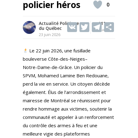
policier héros
0
Actualité Politique
V
T
111
T
S
du Québec
Vues
K
w
el
h
23 juin 2026
itt
e
ar
Le 22 juin 2026, une fusillade
er
gr
e
bouleverse Côte-des-Neiges–
a
Notre-Dame-de-Grâce. Un policier du
m
SPVM, Mohamed Lamine Ben Redouane,
perd la vie en service. Un citoyen décède
également. Élus de l’arrondissement et
mairesse de Montréal se réunissent pour
rendre hommage aux victimes, soutenir la
communauté et appeler à un renforcement
du contrôle des armes à feu et une
meilleure vigie des plateformes