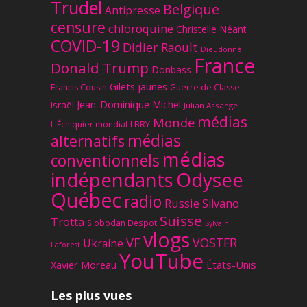
Trudel
Belgique
Antipresse
censure
chloroquine
Christelle Néant
COVID-19
Didier Raoult
Dieudonné
France
Donald Trump
Donbass
Gilets jaunes
Francis Cousin
Guerre de Classe
Jean-Dominique Michel
Israël
Julian Assange
médias
Monde
L'Échiquier mondial
LBRY
médias
alternatifs
médias
conventionnels
Odysee
indépendants
Québec
radio
Russie
Silvano
Suisse
Trotta
Slobodan Despot
Sylvain
vlogs
VF
VOSTFR
Ukraine
Laforest
YouTube
Xavier Moreau
États-Unis
Les plus vues