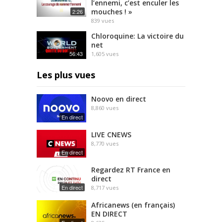
l’ennemi, c’est enculer les
mouches ! »
2:26
839
vues
Chloroquine: La victoire du
net
56:43
1,605
vues
Les plus vues
Noovo en direct
8,860
vues
En direct
LIVE CNEWS
8,770
vues
En direct
Regardez RT France en
direct
En direct
8,717
vues
Africanews (en français)
EN DIRECT