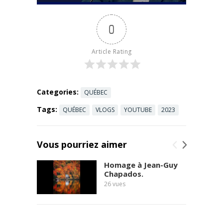
Neiges à
OCM3QCU.h
Montréal. Un
tml
0
policier du
SPVM perd la
vie. Une
Article Rating
civile aussi ...
Read more
Categories:
QUÉBEC
Tags:
QUÉBEC
VLOGS
YOUTUBE
2023
Vous pourriez aimer
Homage à Jean-Guy
Chapados.
26
vues