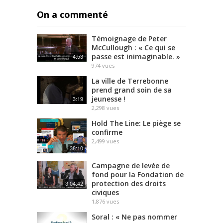
On a commenté
Témoignage de Peter
McCullough : « Ce qui se
passe est inimaginable. »
4:53
974
vues
La ville de Terrebonne
prend grand soin de sa
jeunesse !
3:19
2,298
vues
Hold The Line: Le piège se
confirme
2,499
vues
38:10
Campagne de levée de
fond pour la Fondation de
protection des droits
3:04:42
civiques
1,876
vues
Soral : « Ne pas nommer