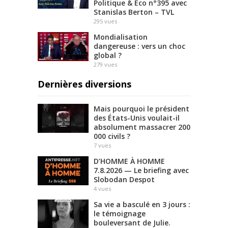
Politique & Eco n°395 avec
Stanislas Berton – TVL
295
vues
Mondialisation
dangereuse : vers un choc
global ?
279
vues
Dernières diversions
Mais pourquoi le président
des États-Unis voulait-il
absolument massacrer 200
000 civils ?
7
vues
D’HOMME À HOMME
7.8.2026 — Le briefing avec
Slobodan Despot
4
vues
Sa vie a basculé en 3 jours :
le témoignage
bouleversant de Julie.