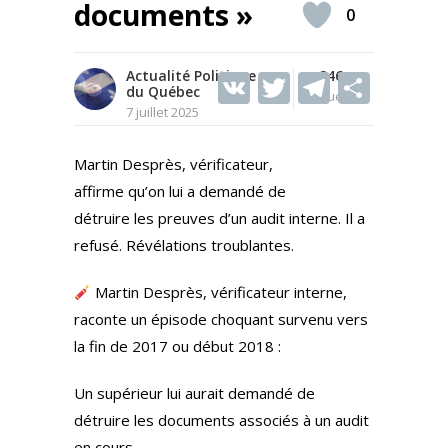
documents »
0
Actualité Politique
V
T
246
T
S
du Québec
Vues
K
w
el
h
7 juillet 2025
itt
e
ar
Martin Desprès, vérificateur,
er
gr
e
affirme qu’on lui a demandé de
a
détruire les preuves d’un audit interne. Il a
m
refusé. Révélations troublantes.
Martin Desprès, vérificateur interne,
raconte un épisode choquant survenu vers
la fin de 2017 ou début 2018 :
Un supérieur lui aurait demandé de
détruire les documents associés à un audit
en cours.