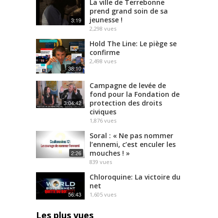
La ville de Terrebonne
prend grand soin de sa
jeunesse !
3:19
2,298
vues
Hold The Line: Le piège se
confirme
2,498
vues
38:10
Campagne de levée de
fond pour la Fondation de
protection des droits
3:04:42
civiques
1,876
vues
Soral : « Ne pas nommer
l’ennemi, c’est enculer les
mouches ! »
2:26
839
vues
Chloroquine: La victoire du
net
56:43
1,605
vues
Les plus vues