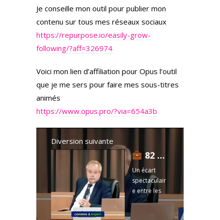
Je conseille mon outil pour publier mon
contenu sur tous mes réseaux sociaux
https://repurpose.io/easily-grow-
following/?aff=326974
Voici mon lien d’affiliation pour Opus l’outil
que je me sers pour faire mes sous-titres
animés
https://www.opus.pro/?via=654a3b
Diversion suivante
82 $ ou 350 $? Même personne, même jour, même facture
Un écart
spectaculair
e entre les
taux horaires
de certains