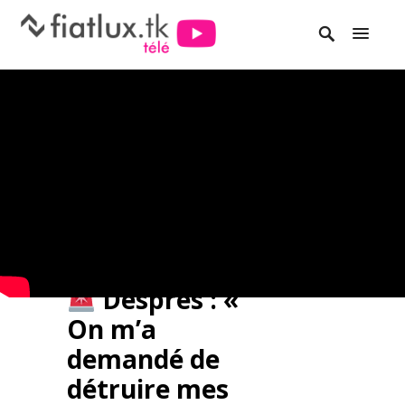
Desprès : «
On m’a
demandé de
détruire mes