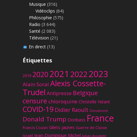
Musique
(316)
Vidéoclips
(64)
Philosophie
(575)
Radio
(3 644)
Santé
(2 083)
Télévision
(21)
En direct
(13)
Étiquettes
2023
2021
2022
2020
2019
Alexis Cossette-
Alain Soral
Trudel
Belgique
Antipresse
censure
chloroquine
Christelle Néant
COVID-19
Didier Raoult
Dieudonné
France
Donald Trump
Donbass
Gilets jaunes
Francis Cousin
Guerre de Classe
Jean-Dominique Michel
Israël
Julian Assange