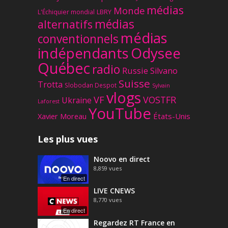
médias
Monde
L'Échiquier mondial
LBRY
médias
alternatifs
médias
conventionnels
Odysee
indépendants
Québec
radio
Russie
Silvano
Suisse
Trotta
Slobodan Despot
Sylvain
vlogs
VF
VOSTFR
Ukraine
Laforest
YouTube
Xavier Moreau
États-Unis
Les plus vues
Noovo en direct
8,859
vues
En direct
LIVE CNEWS
8,770
vues
En direct
Regardez RT France en