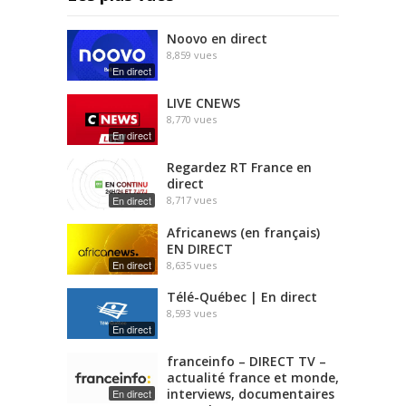
Noovo en direct
8,859
vues
En direct
LIVE CNEWS
8,770
vues
En direct
Regardez RT France en
direct
En direct
8,717
vues
Africanews (en français)
EN DIRECT
En direct
8,635
vues
Télé-Québec | En direct
8,593
vues
En direct
franceinfo – DIRECT TV –
actualité france et monde,
interviews, documentaires
En direct