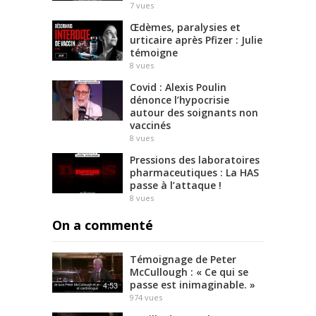
7
vues
Œdèmes, paralysies et
urticaire après Pfizer : Julie
témoigne
8
vues
Covid : Alexis Poulin
dénonce l’hypocrisie
autour des soignants non
vaccinés
8
vues
Pressions des laboratoires
pharmaceutiques : La HAS
passe à l’attaque !
8
vues
On a commenté
Témoignage de Peter
McCullough : « Ce qui se
passe est inimaginable. »
4:53
974
vues