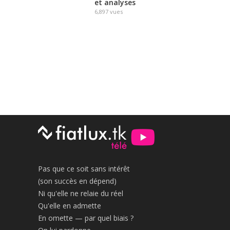
et analyses
6,897
vues
Pas que ce soit sans intérêt
(son succès en dépend)
Ni qu'elle ne relaie du réel
Qu'elle en admette
En omette — par quel biais ?