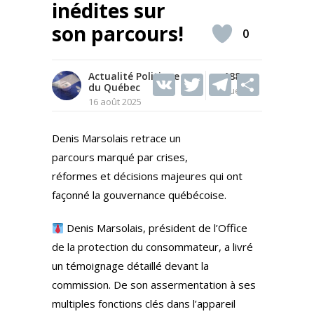
inédites sur
son parcours!
0
Actualité Politique
V
T
188
T
S
du Québec
Vues
K
w
el
h
16 août 2025
itt
e
ar
Denis Marsolais retrace un
er
gr
e
parcours marqué par crises,
a
réformes et décisions majeures qui ont
m
façonné la gouvernance québécoise.
Denis Marsolais, président de l’Office
de la protection du consommateur, a livré
un témoignage détaillé devant la
commission. De son assermentation à ses
multiples fonctions clés dans l’appareil