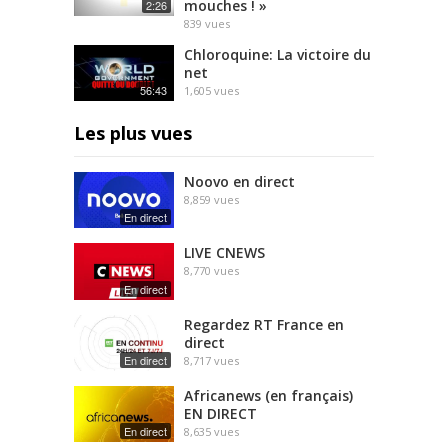
mouches ! »
2:26
839
vues
Chloroquine: La victoire du
net
56:43
1,605
vues
Les plus vues
Noovo en direct
8,859
vues
En direct
LIVE CNEWS
8,770
vues
En direct
Regardez RT France en
direct
En direct
8,717
vues
Africanews (en français)
EN DIRECT
En direct
8,635
vues