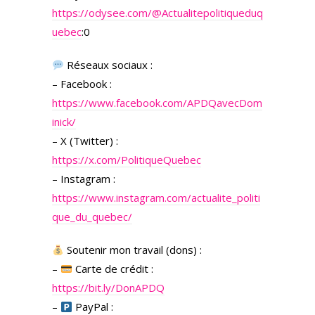
https://odysee.com/
@Actualitepolitiqueduq
uebec
:0
Réseaux sociaux :
– Facebook :
https://www.facebook.com/APDQavecDom
inick/
– X (Twitter) :
https://x.com/PolitiqueQuebec
– Instagram :
https://www.instagram.com/actualite_politi
que_du_quebec/
Soutenir mon travail (dons) :
–
Carte de crédit :
https://bit.ly/DonAPDQ
–
PayPal :