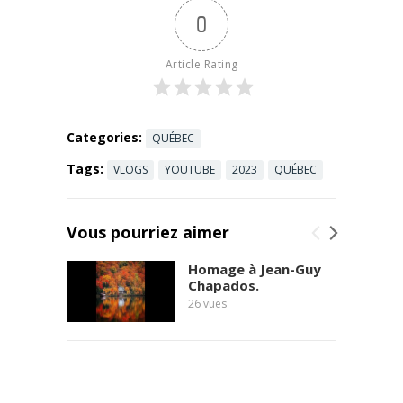
des
0
employés à
la SAAQ.
Dans cette
Article Rating
vidéo, ...
Read more
Categories:
QUÉBEC
Tags:
VLOGS
YOUTUBE
2023
QUÉBEC
Vous pourriez aimer
Homage à Jean-Guy
Chapados.
26
vues