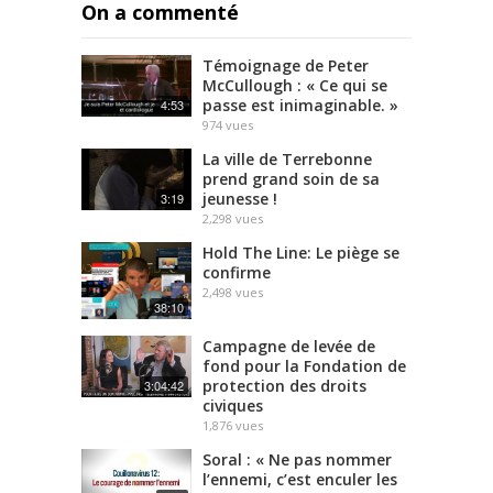
On a commenté
Témoignage de Peter
McCullough : « Ce qui se
passe est inimaginable. »
4:53
974
vues
La ville de Terrebonne
prend grand soin de sa
jeunesse !
3:19
2,298
vues
Hold The Line: Le piège se
confirme
2,498
vues
38:10
Campagne de levée de
fond pour la Fondation de
protection des droits
3:04:42
civiques
1,876
vues
Soral : « Ne pas nommer
l’ennemi, c’est enculer les