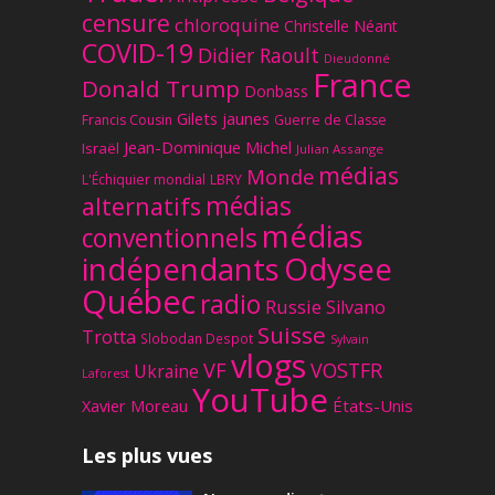
censure
chloroquine
Christelle Néant
COVID-19
Didier Raoult
Dieudonné
France
Donald Trump
Donbass
Gilets jaunes
Francis Cousin
Guerre de Classe
Jean-Dominique Michel
Israël
Julian Assange
médias
Monde
L'Échiquier mondial
LBRY
médias
alternatifs
médias
conventionnels
Odysee
indépendants
Québec
radio
Russie
Silvano
Suisse
Trotta
Slobodan Despot
Sylvain
vlogs
VF
VOSTFR
Ukraine
Laforest
YouTube
Xavier Moreau
États-Unis
Les plus vues