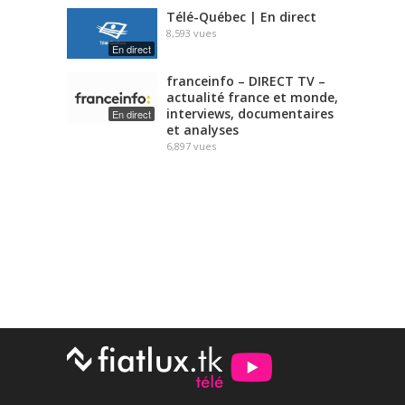
Télé-Québec | En direct
8,593
vues
En direct
franceinfo – DIRECT TV –
actualité france et monde,
interviews, documentaires
En direct
et analyses
6,897
vues