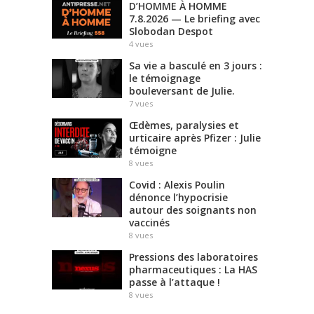
D’HOMME À HOMME
7.8.2026 — Le briefing avec
Slobodan Despot
4
vues
Sa vie a basculé en 3 jours :
le témoignage
bouleversant de Julie.
7
vues
Œdèmes, paralysies et
urticaire après Pfizer : Julie
témoigne
8
vues
Covid : Alexis Poulin
dénonce l’hypocrisie
autour des soignants non
vaccinés
8
vues
Pressions des laboratoires
pharmaceutiques : La HAS
passe à l’attaque !
8
vues