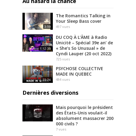
Au hasard la chance
The Romantics Talking in
Your Sleep Bass cover
3:59
497
vues
DU COQ À L’ÂME à Radio
Unicité – Spécial 39e an’ de
« She’s So Unusual » de
1:12:38
Cyndi Lauper (20 oct 2022)
725
vues
PSYCHOSE COLLECTIVE
MADE IN QUEBEC
23:24
484
vues
Dernières diversions
Mais pourquoi le président
des États-Unis voulait-il
absolument massacrer 200
000 civils ?
7
vues