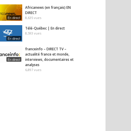
Africanews (en français) EN
DIRECT
En direct
8,635
vues
Télé-Québec | En direct
8,593
vues
En direct
franceinfo – DIRECT TV –
actualité france et monde,
En direct
interviews, documentaires et
analyses
6,897
vues