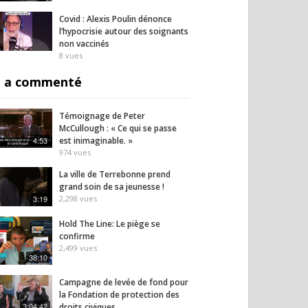
Covid : Alexis Poulin dénonce
l’hypocrisie autour des soignants
non vaccinés
8
vues
 a commenté
Témoignage de Peter
McCullough : « Ce qui se passe
4:53
est inimaginable. »
974
vues
La ville de Terrebonne prend
grand soin de sa jeunesse !
3:19
2,298
vues
Hold The Line: Le piège se
confirme
2,499
vues
38:10
Campagne de levée de fond pour
la Fondation de protection des
3:04:42
droits civiques