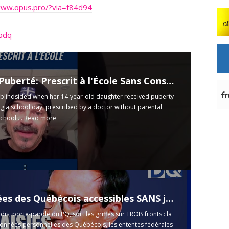
www.opus.pro/?via=f84d94
apdq
Blocage Puberté: Prescrit à l'École Sans Consentement Parental! #shorts
blindsided when her 14-year-old daughter received puberty
g a school day, prescribed by a doctor without parental
chool ...
Read more
 Québécois accessibles SANS jugement : la ministre l'admet enfin!
is, porte-parole du PQ, sort les griffes sur TROIS fronts : la
données personnelles des Québécois, les ententes fédérales