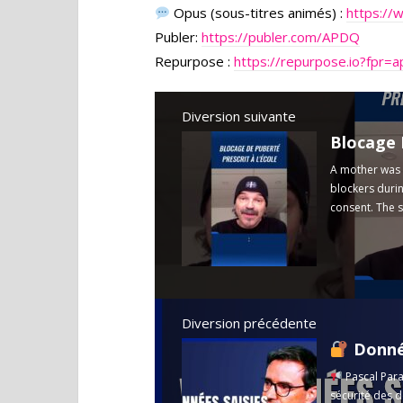
Opus (sous-titres animés) :
https://
Publer:
https://publer.com/APDQ
Repurpose :
https://repurpose.io?fpr=
Diversion suivante
A mother was 
blockers durin
consent. The s
Diversion précédente
Données des
Pascal Parad
sécurité des 