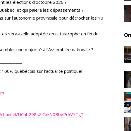
nt les élections d’octobre 2026 ?
Québec, et qui paiera les dépassements ?
ns sur l’autonomie provinciale pour décrocher les 10
ntes sera-t-elle adoptée en catastrophe en fin de
On
ssembler une majorité à l’Assemblée nationale ?
───────
 100% québécois sur l’actualité politique!
om
m/channel/UChb298sZlCxkN0BbyPdWYTg?
Q