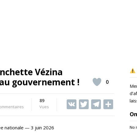
nchette Vézina
au gouvernement !
0
Mer
d’a
89
V
T
T
S
lai
ommentaires
Vues
K
w
el
h
On
itt
e
ar
e nationale — 3 juin 2026
No r
er
gr
e