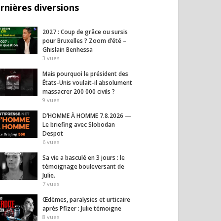
rnières diversions
2027 : Coup de grâce ou sursis
pour Bruxelles ? Zoom d’été –
Ghislain Benhessa
3
vues
Mais pourquoi le président des
États-Unis voulait-il absolument
massacrer 200 000 civils ?
9
vues
D’HOMME À HOMME 7.8.2026 —
Le briefing avec Slobodan
Despot
6
vues
Sa vie a basculé en 3 jours : le
témoignage bouleversant de
Julie.
7
vues
Œdèmes, paralysies et urticaire
après Pfizer : Julie témoigne
8
vues