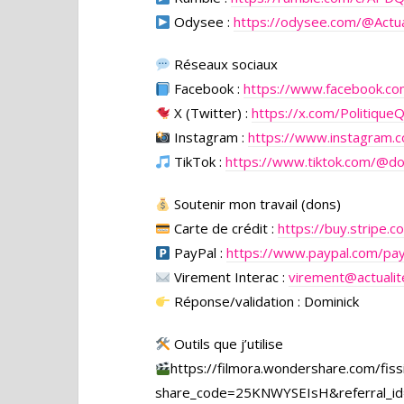
Odysee :
https://odysee.com/
@Actua
Réseaux sociaux
Facebook :
https://www.facebook.c
X (Twitter) :
https://x.com/Politique
Instagram :
https://www.instagram.c
TikTok :
https://www.tiktok.com/@d
Soutenir mon travail (dons)
Carte de crédit :
https://buy.stripe
PayPal :
https://www.paypal.com/pa
Virement Interac :
virement@actualit
Réponse/validation : Dominick
Outils que j’utilise
https://filmora.wondershare.com/fissi
share_code=25KNWYSEIsH&referral_id