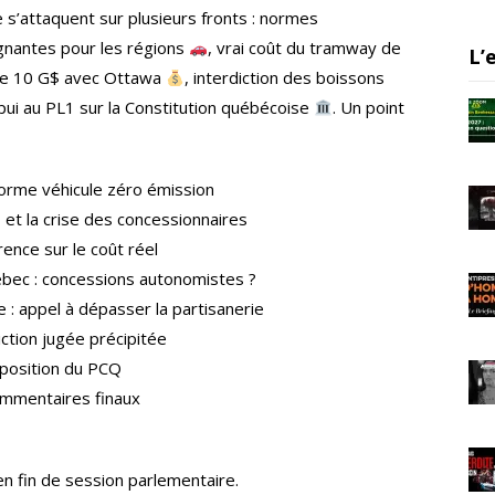
a
 s’attaquent sur plusieurs fronts : normes
m
ignantes pour les régions
, vrai coût du tramway de
L’
 de 10 G$ avec Ottawa
, interdiction des boissons
ppui au PL1 sur la Constitution québécoise
. Un point
orme véhicule zéro émission
 et la crise des concessionnaires
nce sur le coût réel
ec : concessions autonomistes ?
: appel à dépasser la partisanerie
ction jugée précipitée
 position du PCQ
ommentaires finaux
en fin de session parlementaire.