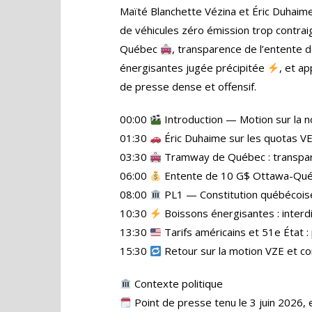
Maïté Blanchette Vézina et Éric Duhaime
de véhicules zéro émission trop contra
Québec
, transparence de l’entente
énergisantes jugée précipitée
, et a
de presse dense et offensif.
00:00
Introduction — Motion sur la n
01:30
Éric Duhaime sur les quotas VE
03:30
Tramway de Québec : transpare
06:00
Entente de 10 G$ Ottawa-Québ
08:00
PL1 — Constitution québécoise 
10:30
Boissons énergisantes : interdi
13:30
Tarifs américains et 51e État :
15:30
Retour sur la motion VZE et c
Contexte politique
Point de presse tenu le 3 juin 2026, 