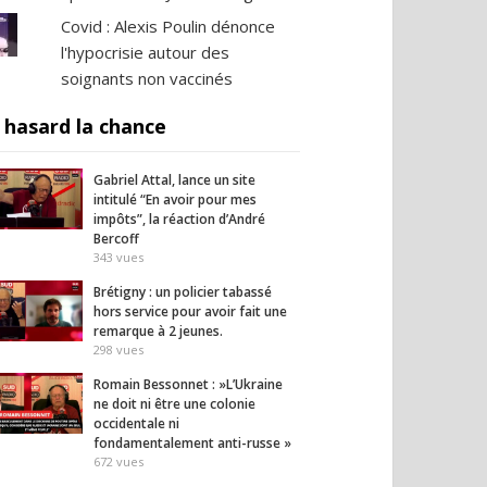
Covid : Alexis Poulin dénonce
l'hypocrisie autour des
soignants non vaccinés
 hasard la chance
Gabriel Attal, lance un site
intitulé “En avoir pour mes
impôts”, la réaction d’André
Bercoff
343
vues
Brétigny : un policier tabassé
hors service pour avoir fait une
remarque à 2 jeunes.
298
vues
Romain Bessonnet : »L’Ukraine
ne doit ni être une colonie
occidentale ni
fondamentalement anti-russe »
672
vues