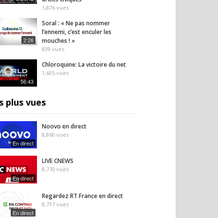
1,876
vues
Soral : « Ne pas nommer
l’ennemi, c’est enculer les
2:26
mouches ! »
839
vues
Chloroquine: La victoire du net
1,605
vues
56:43
s plus vues
Noovo en direct
8,860
vues
En direct
LIVE CNEWS
8,770
vues
En direct
Regardez RT France en direct
8,717
vues
En direct