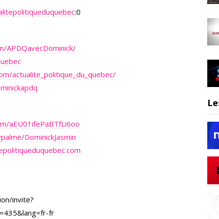
litepolitiqueduquebec
:0
om/APDQavecDominick/
Quebec
om/actualite_politique_du_quebec/
ominickapdq
Le
.com/aEU01ifePaBTfLi6oo
ypalme/DominickJasmin
epolitiqueduquebec.com
on/invite?
=435&lang=fr-fr