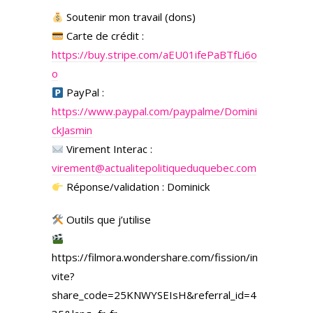
Soutenir mon travail (dons)
Carte de crédit :
https://buy.stripe.com/aEU01ifePaBTfLi6o
o
PayPal :
https://www.paypal.com/paypalme/Domini
ckJasmin
Virement Interac :
virement@actualitepolitiqueduquebec.com
Réponse/validation : Dominick
Outils que j’utilise
https://filmora.wondershare.com/fission/in
vite?
share_code=25KNWYSEIsH&referral_id=4