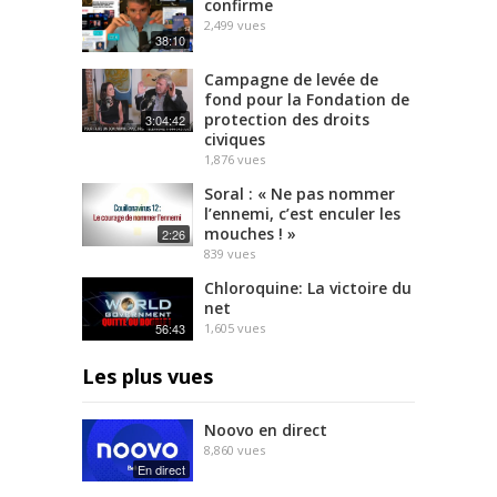
confirme
2,499
vues
38:10
Campagne de levée de
fond pour la Fondation de
protection des droits
3:04:42
civiques
1,876
vues
Soral : « Ne pas nommer
l’ennemi, c’est enculer les
mouches ! »
2:26
839
vues
Chloroquine: La victoire du
net
56:43
1,605
vues
Les plus vues
Noovo en direct
8,860
vues
En direct