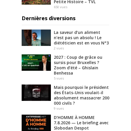
Petite Histoire – TVL
650
vues
Dernières diversions
La saveur d’un aliment
n’est pas un absolu ! Le
diététicien est en vous N°3
2
vues
2027 : Coup de grâce ou
sursis pour Bruxelles ?
Zoom d’été – Ghislain
Benhessa
5
vues
Mais pourquoi le président
des États-Unis voulait-il
absolument massacrer 200
000 civils ?
9
vues
D’HOMME À HOMME
7.8.2026 — Le briefing avec
Slobodan Despot