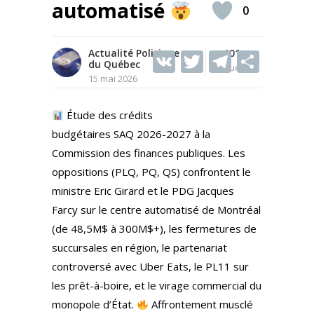
automatisé
0
Actualité Politique
V
T
101
T
S
du Québec
Vues
K
w
el
h
15 mai 2026
itt
e
ar
Étude des crédits
er
gr
e
budgétaires SAQ 2026-2027 à la
a
Commission des finances publiques. Les
m
oppositions (PLQ, PQ, QS) confrontent le
ministre Eric Girard et le PDG Jacques
Farcy sur le centre automatisé de Montréal
(de 48,5M$ à 300M$+), les fermetures de
succursales en région, le partenariat
controversé avec Uber Eats, le PL11 sur
les prêt-à-boire, et le virage commercial du
monopole d’État.
Affrontement musclé