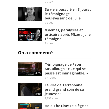
7
vues
Sa vie a basculé en 3 jours :
le témoignage
bouleversant de Julie.
7
vues
Œdèmes, paralysies et
urticaire après Pfizer : Julie
témoigne
9
vues
On a commenté
Témoignage de Peter
McCullough : « Ce qui se
passe est inimaginable. »
4:53
974
vues
La ville de Terrebonne
prend grand soin de sa
jeunesse !
3:19
2,298
vues
Hold The Line: Le piège se