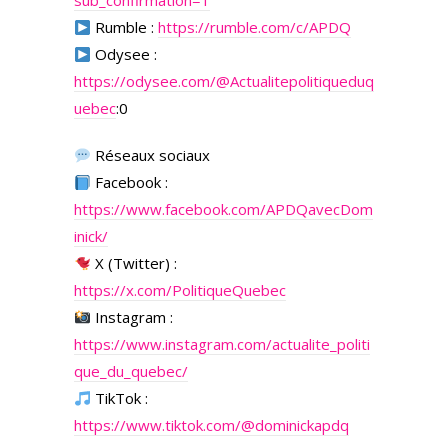
sub_confirmation=1
Rumble :
https://rumble.com/c/APDQ
Odysee :
https://odysee.com/
@Actualitepolitiqueduq
uebec
:0
Réseaux sociaux
Facebook :
https://www.facebook.com/APDQavecDom
inick/
X (Twitter) :
https://x.com/PolitiqueQuebec
Instagram :
https://www.instagram.com/actualite_politi
que_du_quebec/
TikTok :
https://www.tiktok.com/@dominickapdq