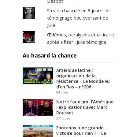
Despot
Sa vie a basculé en 3 jours : le
témoignage bouleversant de
Julie.
Œdèmes, paralysies et urticaire
après Pfizer : Julie témoigne
Au hasard la chance
Amérique latine :
organisation de la
résistance – Le Monde vu
d’en Bas – n°206
94
vues
Notre faux ami l’Amérique
: explications avec Marc
Rousset.
271
vues
Fontenoy, une grande
victoire pour rien ? – La