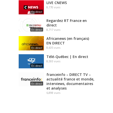
LIVE CNEWS
8,770
vues
En direct
Regardez RT France en
direct
En direct
8,717
vues
Africanews (en français)
EN DIRECT
En direct
8,635
vues
Télé-Québec | En direct
8,593
vues
En direct
franceinfo – DIRECT TV –
actualité france et monde,
interviews, documentaires
En direct
et analyses
6,898
vues