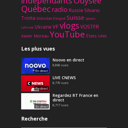
Odysee
indépendants
Québec
radio
Russie
Silvano
Suisse
Trotta
Slobodan Despot
Sylvain
vlogs
VF
VOSTFR
Ukraine
Laforest
YouTube
Xavier Moreau
États-Unis
Les plus vues
Noovo en direct
8,860
vues
En direct
LIVE CNEWS
8,770
vues
En direct
Regardez RT France en
direct
8,717
vues
En direct
Recherche