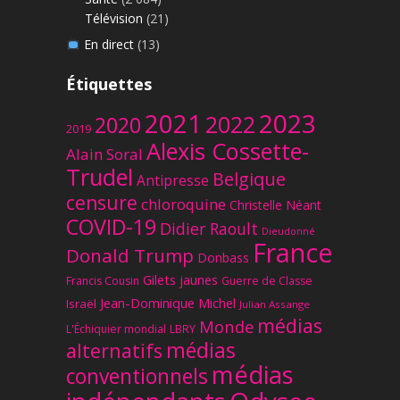
Télévision
(21)
En direct
(13)
Étiquettes
2023
2021
2022
2020
2019
Alexis Cossette-
Alain Soral
Trudel
Belgique
Antipresse
censure
chloroquine
Christelle Néant
COVID-19
Didier Raoult
Dieudonné
France
Donald Trump
Donbass
Gilets jaunes
Francis Cousin
Guerre de Classe
Jean-Dominique Michel
Israël
Julian Assange
médias
Monde
L'Échiquier mondial
LBRY
médias
alternatifs
médias
conventionnels