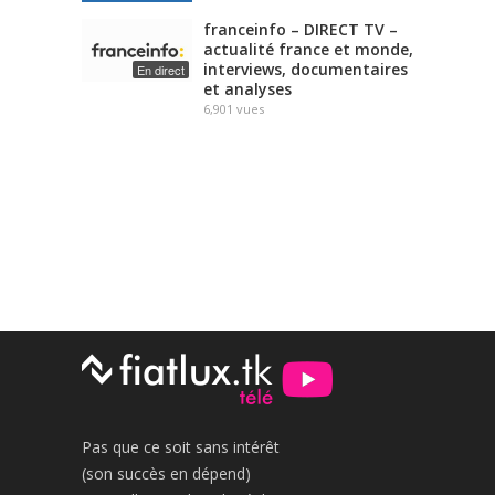
franceinfo – DIRECT TV –
actualité france et monde,
interviews, documentaires
En direct
et analyses
6,901
vues
Pas que ce soit sans intérêt
(son succès en dépend)