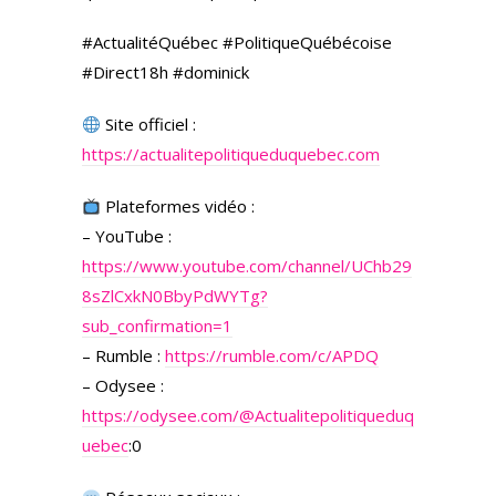
#ActualitéQuébec #PolitiqueQuébécoise
#Direct18h #dominick
Site officiel :
https://actualitepolitiqueduquebec.com
Plateformes vidéo :
– YouTube :
https://www.youtube.com/channel/UChb29
8sZlCxkN0BbyPdWYTg?
sub_confirmation=1
– Rumble :
https://rumble.com/c/APDQ
– Odysee :
https://odysee.com/
@Actualitepolitiqueduq
uebec
:0