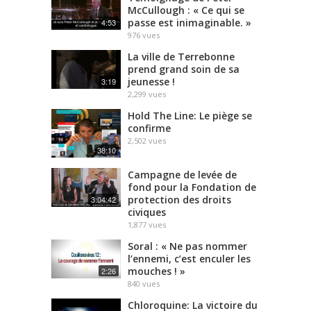
McCullough : « Ce qui se
passe est inimaginable. »
4:53
976
vues
La ville de Terrebonne
prend grand soin de sa
jeunesse !
3:19
2,299
vues
Hold The Line: Le piège se
confirme
2,502
vues
38:10
Campagne de levée de
fond pour la Fondation de
protection des droits
3:04:42
civiques
1,877
vues
Soral : « Ne pas nommer
l’ennemi, c’est enculer les
mouches ! »
2:26
840
vues
Chloroquine: La victoire du