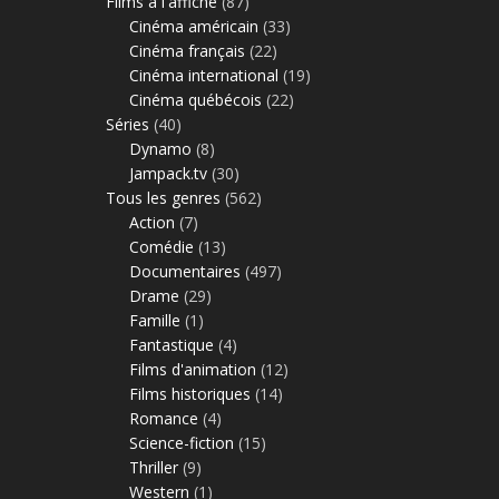
Films à l'affiche
(87)
Cinéma américain
(33)
Cinéma français
(22)
Cinéma international
(19)
Cinéma québécois
(22)
Séries
(40)
Dynamo
(8)
Jampack.tv
(30)
Tous les genres
(562)
Action
(7)
Comédie
(13)
Documentaires
(497)
Drame
(29)
Famille
(1)
Fantastique
(4)
Films d'animation
(12)
Films historiques
(14)
Romance
(4)
Science-fiction
(15)
Thriller
(9)
Western
(1)