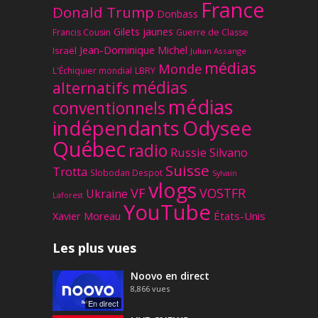
France
Donald Trump
Donbass
Gilets jaunes
Francis Cousin
Guerre de Classe
Jean-Dominique Michel
Israël
Julian Assange
médias
Monde
L'Échiquier mondial
LBRY
médias
alternatifs
médias
conventionnels
Odysee
indépendants
Québec
radio
Russie
Silvano
Suisse
Trotta
Slobodan Despot
Sylvain
vlogs
VF
VOSTFR
Ukraine
Laforest
YouTube
Xavier Moreau
États-Unis
Les plus vues
Noovo en direct
8,866
vues
En direct