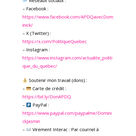
Réseaux sociaux :
– Facebook :
https://www.facebook.com/APDQavecDom
inick/
– X (Twitter) :
https://x.com/PolitiqueQuebec
– Instagram :
https://www.instagram.com/actualite_politi
que_du_quebec/
Soutenir mon travail (dons) :
–
Carte de crédit :
https://bit.ly/DonAPDQ
–
PayPal :
https://www.paypal.com/paypalme/Domini
ckJasmin
–
Virement Interac : Par courriel à