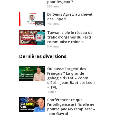
pour les jeux ?
296
vues
Dr Denis Agret, au chevet
des Ehpad
27:09
718
vues
Taïwan cible le réseau de
trafic d’organes du Parti
communiste chinois
340
vues
Dernières diversions
Où passe l’argent des
Français ? La grande
gabegie d’Etat – Zoom
d’été – Jean-Baptiste Leon
– TVL
3
vues
Conférence : ce que
l’intelligence artificielle ne
pourra JAMAIS remplacer –
Jean Gayral