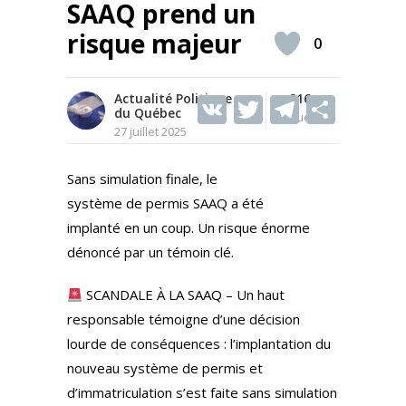
SAAQ prend un
risque majeur
0
Actualité Politique
V
T
216
T
S
du Québec
Vues
K
w
el
h
27 juillet 2025
itt
e
ar
Sans simulation finale, le
er
gr
e
système de permis SAAQ a été
a
implanté en un coup. Un risque énorme
m
dénoncé par un témoin clé.
SCANDALE À LA SAAQ – Un haut
responsable témoigne d’une décision
lourde de conséquences : l’implantation du
nouveau système de permis et
d’immatriculation s’est faite sans simulation