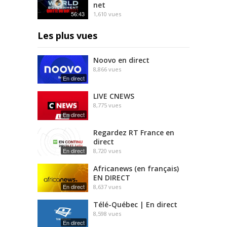
net
56:43
1,610
vues
Les plus vues
Noovo en direct
8,866
vues
En direct
LIVE CNEWS
8,775
vues
En direct
Regardez RT France en
direct
En direct
8,720
vues
Africanews (en français)
EN DIRECT
En direct
8,637
vues
Télé-Québec | En direct
8,598
vues
En direct