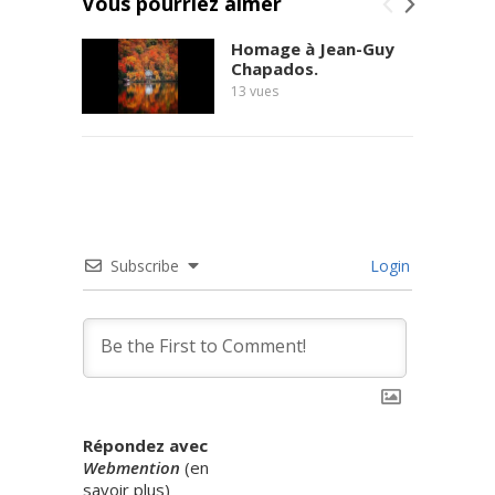
Vous pourriez aimer
Homage à Jean-Guy
Chapados.
13
vues
Subscribe
Login
Répondez avec
Webmention
(
en
savoir plus
)