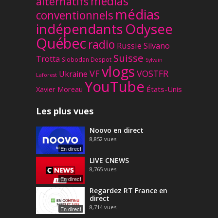
médias
alternatifs
médias
conventionnels
Odysee
indépendants
Québec
radio
Russie
Silvano
Suisse
Trotta
Slobodan Despot
Sylvain
vlogs
VF
VOSTFR
Ukraine
Laforest
YouTube
Xavier Moreau
États-Unis
Les plus vues
Noovo en direct
8,852
vues
En direct
LIVE CNEWS
8,765
vues
En direct
Regardez RT France en
direct
8,714
vues
En direct