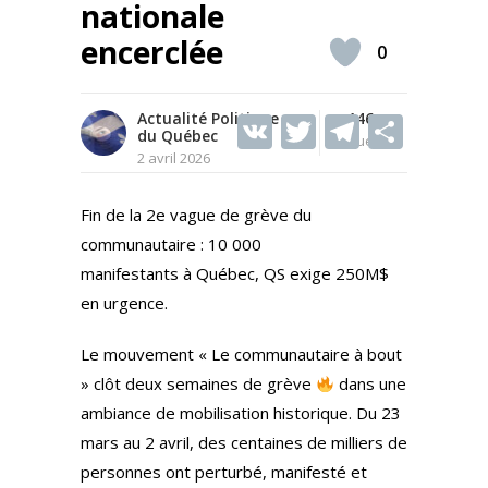
nationale
encerclée
0
Actualité Politique
V
T
146
T
S
du Québec
Vues
K
w
el
h
2 avril 2026
itt
e
ar
Fin de la 2e vague de grève du
er
gr
e
communautaire : 10 000
a
manifestants à Québec, QS exige 250M$
m
en urgence.
Le mouvement « Le communautaire à bout
» clôt deux semaines de grève
dans une
ambiance de mobilisation historique. Du 23
mars au 2 avril, des centaines de milliers de
personnes ont perturbé, manifesté et