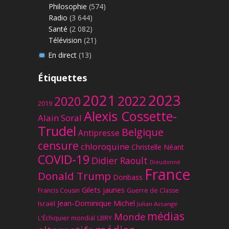
Philosophie
(574)
Radio
(3 644)
Santé
(2 082)
Télévision
(21)
En direct
(13)
Étiquettes
2023
2021
2022
2020
2019
Alexis Cossette-
Alain Soral
Trudel
Belgique
Antipresse
censure
chloroquine
Christelle Néant
COVID-19
Didier Raoult
Dieudonné
France
Donald Trump
Donbass
Gilets jaunes
Francis Cousin
Guerre de Classe
Jean-Dominique Michel
Israël
Julian Assange
médias
Monde
L'Échiquier mondial
LBRY