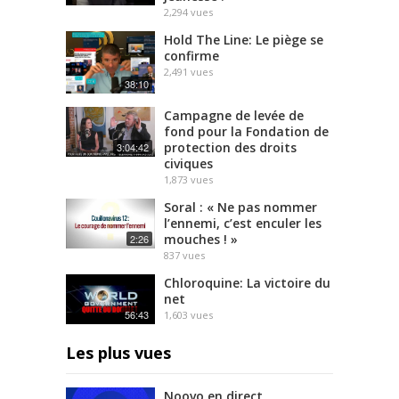
2,294
vues
Hold The Line: Le piège se
confirme
2,491
vues
38:10
Campagne de levée de
fond pour la Fondation de
protection des droits
3:04:42
civiques
1,873
vues
Soral : « Ne pas nommer
l’ennemi, c’est enculer les
mouches ! »
2:26
837
vues
Chloroquine: La victoire du
net
56:43
1,603
vues
Les plus vues
Noovo en direct