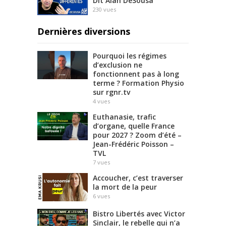
Dit Alan DeSousa
230
vues
Dernières diversions
Pourquoi les régimes
d’exclusion ne
fonctionnent pas à long
terme ? Formation Physio
sur rgnr.tv
4
vues
Euthanasie, trafic
d’organe, quelle France
pour 2027 ? Zoom d’été –
Jean-Frédéric Poisson –
TVL
7
vues
Accoucher, c’est traverser
la mort de la peur
6
vues
Bistro Libertés avec Victor
Sinclair, le rebelle qui n’a