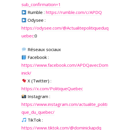
sub_confirmation=1
Rumble :
https://rumble.com/c/APDQ
Odysee :
https://odysee.com/
@Actualitepolitiqueduq
uebec
:0
Réseaux sociaux
Facebook :
https://www.facebook.com/APDQavecDom
inick/
X (Twitter) :
https://x.com/PolitiqueQuebec
Instagram :
https://www.instagram.com/actualite_politi
que_du_quebec/
TikTok :
https://www.tiktok.com/@dominickapdq