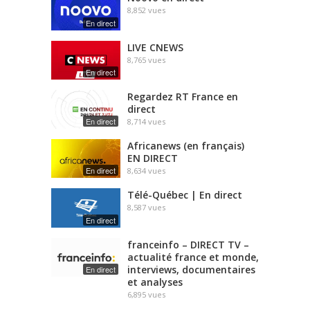
8,852
vues
En direct
LIVE CNEWS
8,765
vues
En direct
Regardez RT France en
direct
En direct
8,714
vues
Africanews (en français)
EN DIRECT
En direct
8,634
vues
Télé-Québec | En direct
8,587
vues
En direct
franceinfo – DIRECT TV –
actualité france et monde,
interviews, documentaires
En direct
et analyses
6,895
vues