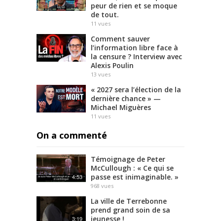
peur de rien et se moque
de tout.
11
vues
Comment sauver
l’information libre face à
la censure ? Interview avec
Alexis Poulin
13
vues
« 2027 sera l’élection de la
dernière chance » —
Michael Miguères
11
vues
On a commenté
Témoignage de Peter
McCullough : « Ce qui se
passe est inimaginable. »
4:53
968
vues
La ville de Terrebonne
prend grand soin de sa
jeunesse !
3:19