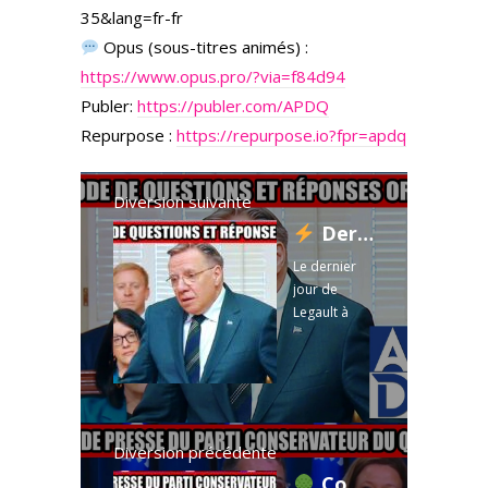
35&lang=fr-fr
Opus (sous-titres animés) :
https://www.opus.pro/?via=f84d94
Publer:
https://publer.com/APDQ
Repurpose :
https://repurpose.io?fpr=apdq
Diversion suivante
Dernière journée de Legault : l'opposition ne lui fait aucun cadeau
Le dernier
jour de
Legault à
l'AN :
éducation,
DPJ, DSN et
forêts
exposent 8
ans de
Diversion précédente
promesses
Couper 1584 arbres sans financement : le PCQ dit NON