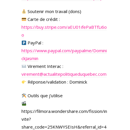
Soutenir mon travail (dons)
Carte de crédit :
https://buy.stripe.com/aEU01ifePaBTfLi6o
o
PayPal :
https://www.paypal.com/paypalme/Domini
ckJasmin
Virement Interac :
virement@actualitepolitiqueduquebec.com
Réponse/validation : Dominick
Outils que j’utilise
https://filmora.wondershare.com/fission/in
vite?
share_code=25KNWYSEIsH&referral_id=4