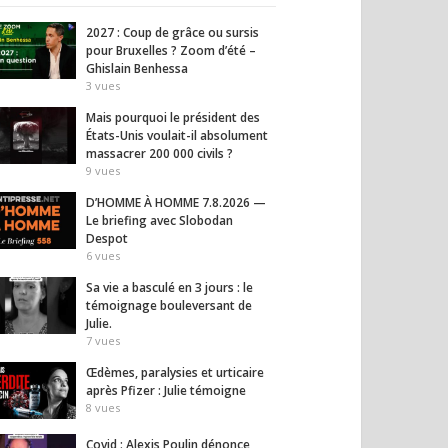
2027 : Coup de grâce ou sursis
pour Bruxelles ? Zoom d’été –
Ghislain Benhessa
3
vues
Mais pourquoi le président des
États-Unis voulait-il absolument
massacrer 200 000 civils ?
9
vues
D’HOMME À HOMME 7.8.2026 —
Le briefing avec Slobodan
Despot
6
vues
Sa vie a basculé en 3 jours : le
témoignage bouleversant de
Julie.
7
vues
Œdèmes, paralysies et urticaire
après Pfizer : Julie témoigne
8
vues
Covid : Alexis Poulin dénonce