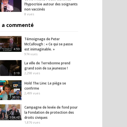
l’hypocrisie autour des soignants
non vaccinés
8
vues
 a commenté
Témoignage de Peter
McCullough : « Ce qui se passe
4:53
est inimaginable. »
974
vues
La ville de Terrebonne prend
grand soin de sa jeunesse !
3:19
2,298
vues
Hold The Line: Le piège se
confirme
2,499
vues
38:10
Campagne de levée de fond pour
la Fondation de protection des
3:04:42
droits civiques
1,876
vues