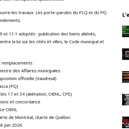
a
m
 ouvre les travaux. Les porte-paroles du PLQ et du PQ
L’
mendements.
 9 et 11.1 adoptés : publication des biens aliénés,
re la loi sur les cités et villes, le Code municipal et
t remplacements
istre des Affaires municipales
ition officielle (Vaudreuil)
sca (PQ)
icles 17 et 34 (aliénation, OBNL, CPE)
sions et concordance
nce OBNL
harte de Montréal, charte de Québec
8 juin 2026