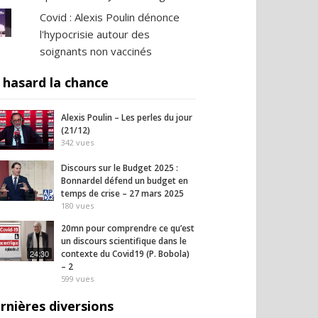
Covid : Alexis Poulin dénonce
l'hypocrisie autour des
soignants non vaccinés
 hasard la chance
Alexis Poulin – Les perles du jour
(21/12)
342
vues
Discours sur le Budget 2025 :
Bonnardel défend un budget en
temps de crise – 27 mars 2025
180
vues
20mn pour comprendre ce qu’est
un discours scientifique dans le
24:30
contexte du Covid19 (P. Bobola)
– 2
599
vues
rnières diversions