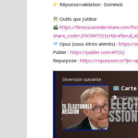
Réponse/validation : Dominick
Outils que j’utilise
https://filmora.wondershare.com/fiss
share_code=25KNWYSEIsH&referral_id
Opus (sous-titres animés) :
https://
Publer :
https://publer.com/APDQ
Repurpose :
https://repurpose.io?fpr=
Diversion suivante
Carte élect
La Commissi
de loi n°3 vis
député ...
Rea