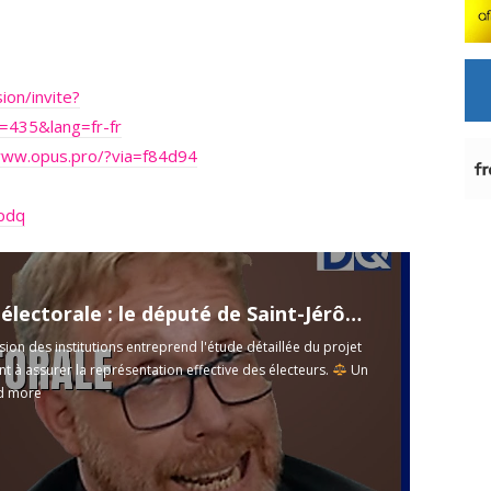
ion/invite?
=435&lang=fr-fr
www.opus.pro/?via=f84d94
apdq
orale : le député de Saint-Jérôme sème le doute en commission
on des institutions entreprend l'étude détaillée du projet
ant à assurer la représentation effective des électeurs.
Un
d more