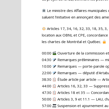
Le ministre des Affaires municipales
saluent l’initiative en annonçant des a
Articles 17, 34, 16, 32, 33, 18, 35, 3,
location aux OBNL et CPE, concordance ent
les chartes de Montréal et Québec.
00:00
Ouverture de la commission e
04:30
Remarques préliminaires — min
10:00
Remarques — porte-parole oppos
22:00
Remarques — député d’Artaba
38:30
Étude article par article — Art
44:00
Articles 16, 32, 33 — Suppres
47:30
Articles 18 et 35 — Concorda
50:00
Articles 3, 9 et 11.1 — LAU, c
57:00
Suspension et ajournement au 