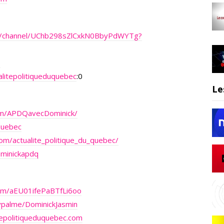
m/channel/UChb298sZlCxkN0BbyPdWYTg?
Q
litepolitiqueduquebec
:0
Le
om/APDQavecDominick/
Quebec
om/actualite_politique_du_quebec/
ominickapdq
.com/aEU01ifePaBTfLi6oo
ypalme/DominickJasmin
epolitiqueduquebec.com