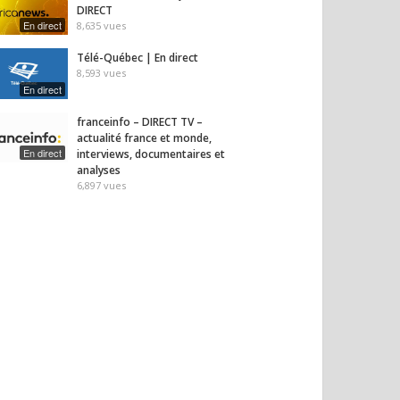
DIRECT
En direct
8,635
vues
Télé-Québec | En direct
8,593
vues
En direct
franceinfo – DIRECT TV –
actualité france et monde,
En direct
interviews, documentaires et
analyses
6,897
vues