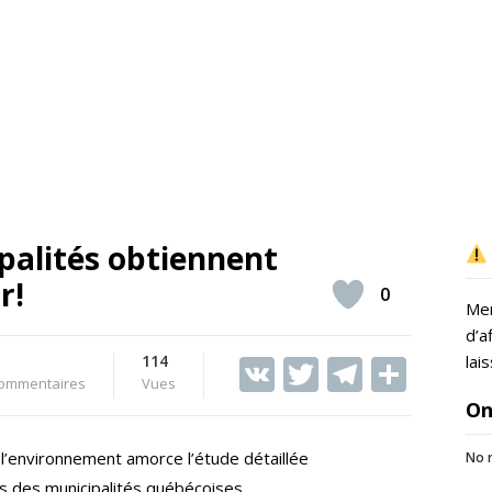
ipalités obtiennent
r!
0
Mer
d’a
114
V
T
T
S
lai
ommentaires
Vues
K
w
el
h
On
itt
e
ar
l’environnement amorce l’étude détaillée
No r
er
gr
e
irs des municipalités québécoises.