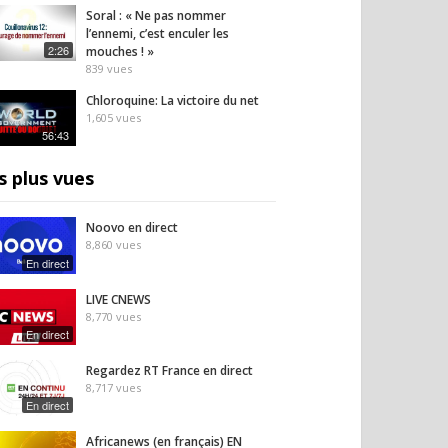
Soral : « Ne pas nommer
l’ennemi, c’est enculer les
2:26
mouches ! »
839
vues
Chloroquine: La victoire du net
1,605
vues
56:43
s plus vues
Noovo en direct
8,860
vues
En direct
LIVE CNEWS
8,770
vues
En direct
Regardez RT France en direct
8,717
vues
En direct
Africanews (en français) EN