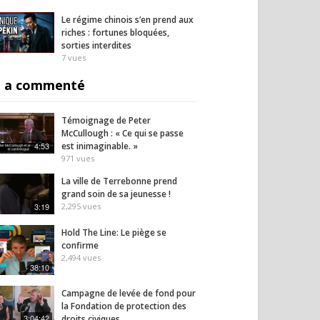
Le régime chinois s’en prend aux
riches : fortunes bloquées,
sorties interdites
7
vues
 a commenté
Témoignage de Peter
McCullough : « Ce qui se passe
4:53
est inimaginable. »
971
vues
La ville de Terrebonne prend
grand soin de sa jeunesse !
3:19
2,295
vues
Hold The Line: Le piège se
confirme
2,494
vues
38:10
Campagne de levée de fond pour
la Fondation de protection des
3:04:42
droits civiques