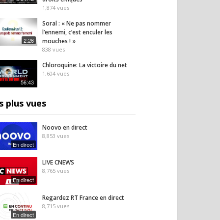
1,874
vues
Soral : « Ne pas nommer
l’ennemi, c’est enculer les
2:26
mouches ! »
838
vues
Chloroquine: La victoire du net
1,604
vues
56:43
s plus vues
Noovo en direct
8,853
vues
En direct
LIVE CNEWS
8,765
vues
En direct
Regardez RT France en direct
8,715
vues
En direct