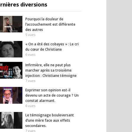
rnières diversions
Pourquoi la douleur de
l’accouchement est différente
des autres
5
vues
« On a été des cobayes » : Le cri
du cœur de Christiane
6
vues
Infirmière, elle ne peut plus
marcher après sa troisième
injection : Christiane témoigne
7
vues
Exprimer son opinion est-il
devenu un acte de courage ? Un
constat alarmant.
6
vues
Le témoignage bouleversant
d’une mère face aux effets
secondaires.
7
vues