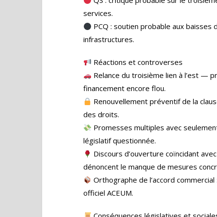
QS : critique probable sur le troisièm
services.
PCQ : soutien probable aux baisses d
infrastructures.
Réactions et controverses
Relance du troisième lien à l’est — p
financement encore flou.
Renouvellement préventif de la claus
des droits.
Promesses multiples avec seulement 
législatif questionnée.
Discours d’ouverture coïncidant avec 
dénoncent le manque de mesures concr
Orthographe de l’accord commercial : 
officiel ACEUM.
Conséquences législatives et sociale