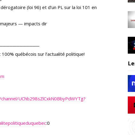
érogatoire (loi 96) et d’un PL sur la loi 101 en
 majeurs — impacts dir
────────────
 100% québécois sur l’actualité politique!
Le
om
m/channel/UChb298sZlCxkN0BbyPdWYTg?
Q
litepolitiqueduquebec
:0