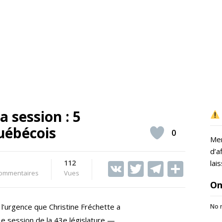
a session : 5
Québécois
0
Mer
d’a
112
V
T
T
S
lai
ommentaires
Vues
K
w
el
h
On
itt
e
ar
e l’urgence que Christine Fréchette a
No r
er
gr
e
3e session de la 43e législature —