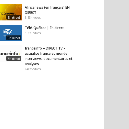
Africanews (en français) EN
DIRECT
En direct
8,634
vues
Télé-Québec | En direct
8,590
vues
En direct
franceinfo – DIRECT TV –
actualité france et monde,
En direct
interviews, documentaires et
analyses
6,895
vues