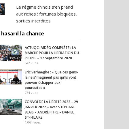
Le régime chinois s'en prend
aux riches : fortunes bloquées,
sorties interdites
 hasard la chance
ACTUQC : VIDÉO COMPLÈTE : LA
MARCHE POUR LA LIBÉRATION DU
1:25:47
PEUPLE – 12 Septembre 2020
542
vues
Eric Verhaeghe : « Que ces gens-
là ne s’imaginent pas qu’ils vont
28:54
pouvoir échapper aux
poursuites »
754
vues
CONVOI DE LA LIBERTÉ 2022 – 29
JANVIER 2022 – avec STÉPHANE
BLAIS – ANDRÉ PITRE – DANIEL
ST-HILAIRE
1,064
vues