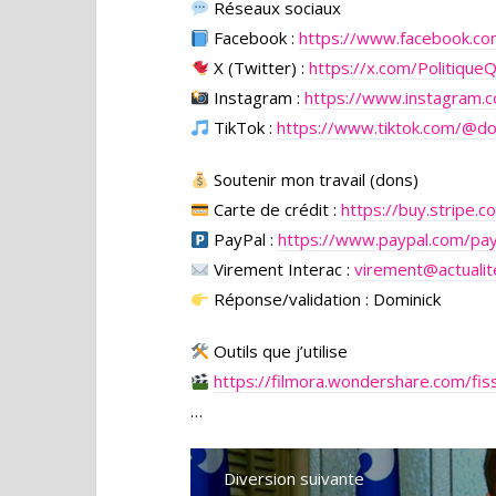
Réseaux sociaux
Facebook :
https://www.facebook.c
X (Twitter) :
https://x.com/Politique
Instagram :
https://www.instagram.c
TikTok :
https://www.tiktok.com/@d
Soutenir mon travail (dons)
Carte de crédit :
https://buy.stripe
PayPal :
https://www.paypal.com/pa
Virement Interac :
virement@actualit
Réponse/validation : Dominick
Outils que j’utilise
https://filmora.wondershare.com/fiss
…
Diversion suivante