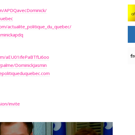
om/APDQavecDominick/
Quebec
om/actualite_politique_du_quebec/
ominickapdq
.com/aEU01ifePaBTfLi6oo
ypalme/DominickJasmin
epolitiqueduquebec.com
ion/invite