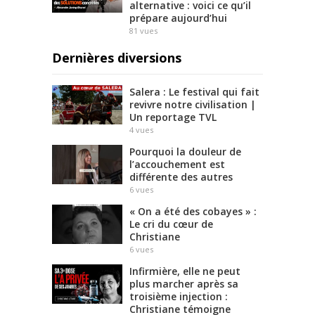
alternative : voici ce qu’il
prépare aujourd’hui
81
vues
Dernières diversions
Salera : Le festival qui fait
revivre notre civilisation |
Un reportage TVL
4
vues
Pourquoi la douleur de
l’accouchement est
différente des autres
6
vues
« On a été des cobayes » :
Le cri du cœur de
Christiane
6
vues
Infirmière, elle ne peut
plus marcher après sa
troisième injection :
Christiane témoigne