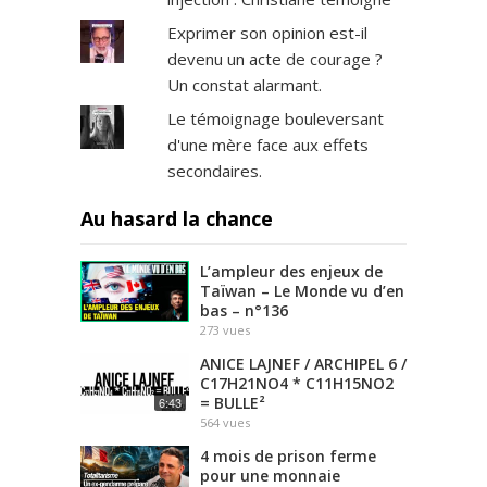
Exprimer son opinion est-il
devenu un acte de courage ?
Un constat alarmant.
Le témoignage bouleversant
d'une mère face aux effets
secondaires.
Au hasard la chance
L’ampleur des enjeux de
Taïwan – Le Monde vu d’en
bas – n°136
273
vues
ANICE LAJNEF / ARCHIPEL 6 /
C17H21NO4 * C11H15NO2
= BULLE²
6:43
564
vues
4 mois de prison ferme
pour une monnaie