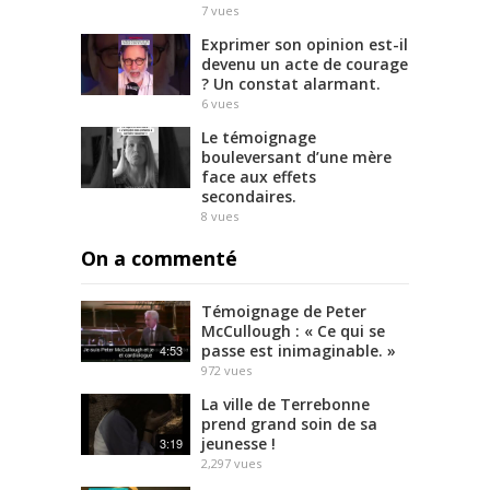
7
vues
Exprimer son opinion est-il
devenu un acte de courage
? Un constat alarmant.
6
vues
Le témoignage
bouleversant d’une mère
face aux effets
secondaires.
8
vues
On a commenté
Témoignage de Peter
McCullough : « Ce qui se
passe est inimaginable. »
4:53
972
vues
La ville de Terrebonne
prend grand soin de sa
jeunesse !
3:19
2,297
vues