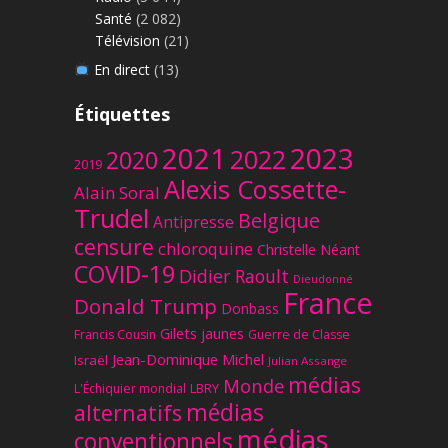
Santé
(2 082)
Télévision
(21)
En direct
(13)
Étiquettes
2023
2021
2022
2020
2019
Alexis Cossette-
Alain Soral
Trudel
Belgique
Antipresse
censure
chloroquine
Christelle Néant
COVID-19
Didier Raoult
Dieudonné
France
Donald Trump
Donbass
Gilets jaunes
Francis Cousin
Guerre de Classe
Jean-Dominique Michel
Israël
Julian Assange
médias
Monde
L'Échiquier mondial
LBRY
médias
alternatifs
médias
conventionnels