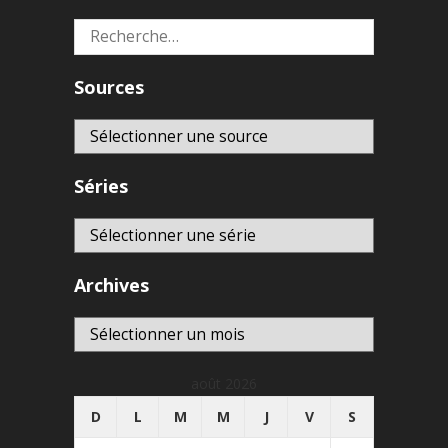
Rechercher :
Sources
Séries
Archives
Archives
août 2026
D
L
M
M
J
V
S