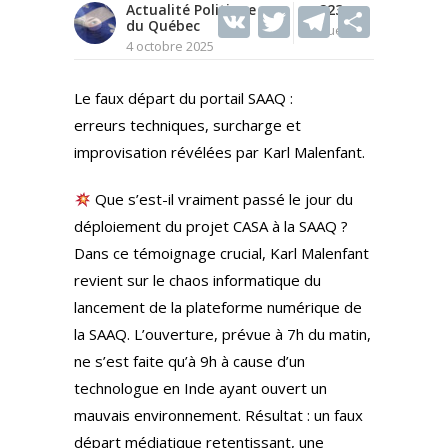
Actualité Politique
V
T
223
T
S
du Québec
Vues
K
w
el
h
4 octobre 2025
itt
e
ar
Le faux départ du portail SAAQ :
er
gr
e
erreurs techniques, surcharge et
a
improvisation révélées par Karl Malenfant.
m
Que s’est-il vraiment passé le jour du
déploiement du projet CASA à la SAAQ ?
Dans ce témoignage crucial, Karl Malenfant
revient sur le chaos informatique du
lancement de la plateforme numérique de
la SAAQ. L’ouverture, prévue à 7h du matin,
ne s’est faite qu’à 9h à cause d’un
technologue en Inde ayant ouvert un
mauvais environnement. Résultat : un faux
départ médiatique retentissant, une