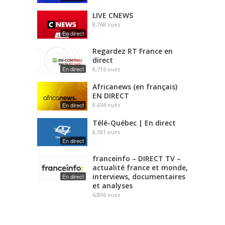
LIVE CNEWS
8,768
vues
En direct
Regardez RT France en
direct
En direct
8,716
vues
Africanews (en français)
EN DIRECT
En direct
8,634
vues
Télé-Québec | En direct
8,591
vues
En direct
franceinfo – DIRECT TV –
actualité france et monde,
interviews, documentaires
En direct
et analyses
6,896
vues