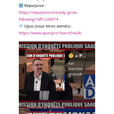
Repurpose :
https://repurpose.io/easily-grow-
following/?aff=326974
Opus (sous-titres animés) :
https://www.opus.pro/?via=654a3b
Diversion suivante
« Personne n’aurait souhaité ça » — Karl Malenfant admet l’échec du déploiement SAAQclic
Karl
Malenfant
reconnaît
l’échec du
déploiement
SAAQclic :
erreurs,
chaos et «
théorie des
Diversion précédente
dominos »