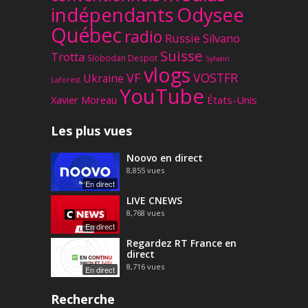
Odysee
indépendants
Québec
radio
Russie
Silvano
Suisse
Trotta
Slobodan Despot
Sylvain
vlogs
VF
VOSTFR
Ukraine
Laforest
YouTube
Xavier Moreau
États-Unis
Les plus vues
Noovo en direct
8,855
vues
En direct
LIVE CNEWS
8,768
vues
En direct
Regardez RT France en
direct
8,716
vues
En direct
Recherche