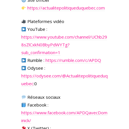
Site officiel
https://actualitepolitiqueduquebec.com
Plateformes vidéo
YouTube :
https://www.youtube.com/channel/UChb29
8sZlCxkN0BbyPdWYTg?
sub_confirmation=1
Rumble :
https://rumble.com/c/APDQ
Odysee :
https://odysee.com/
@Actualitepolitiqueduq
uebec
:0
Réseaux sociaux
Facebook :
https://www.facebook.com/APDQavecDom
inick/
X (Twitter) :