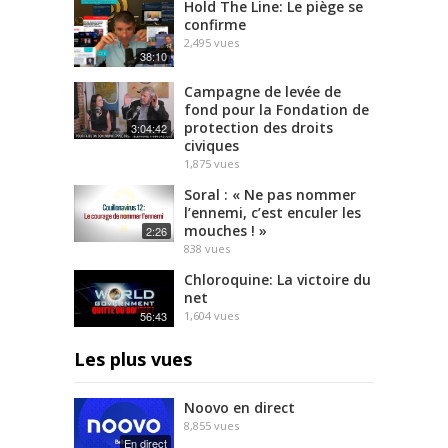
Hold The Line: Le piège se
confirme
2,495
vues
38:10
Campagne de levée de
fond pour la Fondation de
protection des droits
3:04:42
civiques
1,875
vues
Soral : « Ne pas nommer
l’ennemi, c’est enculer les
mouches ! »
2:26
838
vues
Chloroquine: La victoire du
net
56:43
1,604
vues
Les plus vues
Noovo en direct
8,855
vues
En direct