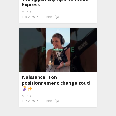
Express
MONDE
195
vues
1 année déjà
Naissance: Ton
positionnement change tout!
MONDE
197
vues
1 année déjà