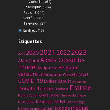
Vidéoclips
(64)
Philosophie
(574)
Radio
(3 644)
Santé
(2 083)
Télévision
(21)
En direct
(13)
Étiquettes
2023
2021
2022
2020
2019
Alexis Cossette-
Alain Soral
Trudel
Belgique
Antipresse
censure
chloroquine
Christelle Néant
COVID-19
Didier Raoult
Dieudonné
France
Donald Trump
Donbass
Gilets jaunes
Francis Cousin
Guerre de Classe
Jean-Dominique Michel
Israël
Julian Assange
médias
Monde
L'Échiquier mondial
LBRY