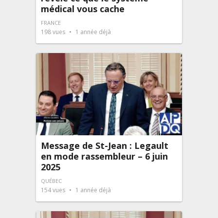
médical vous cache
FRANCE
198
vues
1 année déjà
Message de St-Jean : Legault
en mode rassembleur – 6 juin
2025
QUÉBEC
154
vues
1 année déjà