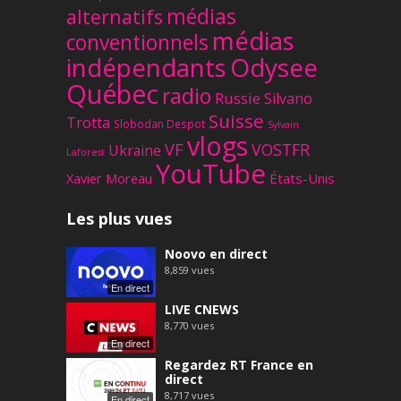
médias
alternatifs
médias
conventionnels
Odysee
indépendants
Québec
radio
Russie
Silvano
Suisse
Trotta
Slobodan Despot
Sylvain
vlogs
VF
VOSTFR
Ukraine
Laforest
YouTube
Xavier Moreau
États-Unis
Les plus vues
Noovo en direct
8,859
vues
En direct
LIVE CNEWS
8,770
vues
En direct
Regardez RT France en
direct
8,717
vues
En direct