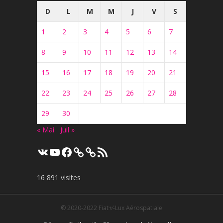
D
L
M
M
J
V
S
1
2
3
4
5
6
7
8
9
10
11
12
13
14
15
16
17
18
19
20
21
22
23
24
25
26
27
28
29
30
« Mai
Juil »
VK
YouTube
Facebook
Flux
RSS
16 891 visites
© 2020-2022
Fiat+⁄-Lux Aérospatiale