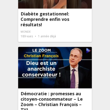
Diabète gestationnel:
Comprendre enfin vos
résultats!
MONDE
189
vues
1 année déjà
Démocratie : promesses au
citoyen-consommateur – Le
Zoom – Christian François –
TVL