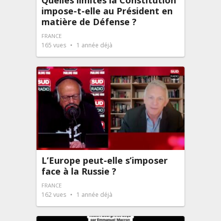
Quelles limites la Constitution
impose-t-elle au Président en
matière de Défense ?
FRANCE
165
vues
1 année déjà
L’Europe peut-elle s’imposer
face à la Russie ?
FRANCE
162
vues
1 année déjà