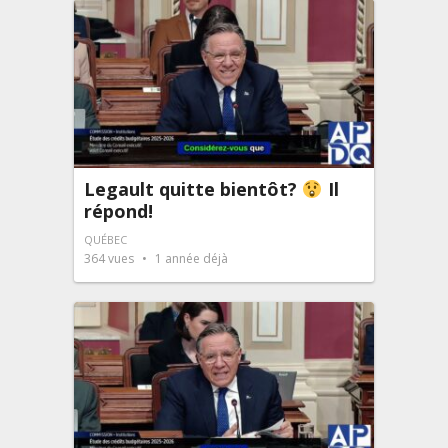
Legault quitte bientôt?
Il
répond!
QUÉBEC
364
vues
1 année déjà