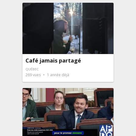
Café jamais partagé
QUÉBEC
269
vues
1 année déjà