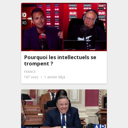
Pourquoi les intellectuels se
trompent ?
FRANCE
167
vues
1 année déjà