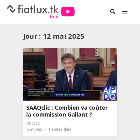
Jour :
12 mai 2025
SAAQclic : Combien va coûter
la commission Gallant ?
QUÉBEC
169
vues
1 année déjà