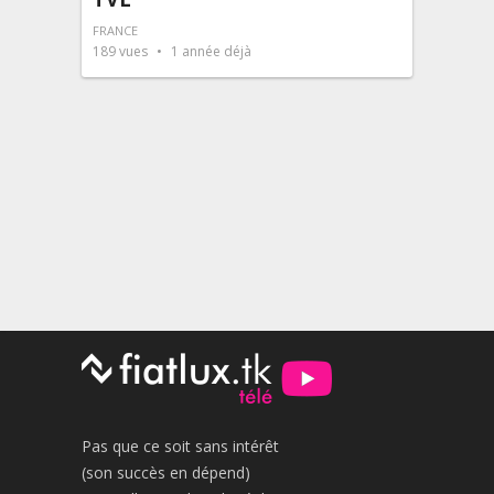
FRANCE
189
vues
1 année déjà
Pas que ce soit sans intérêt
(son succès en dépend)