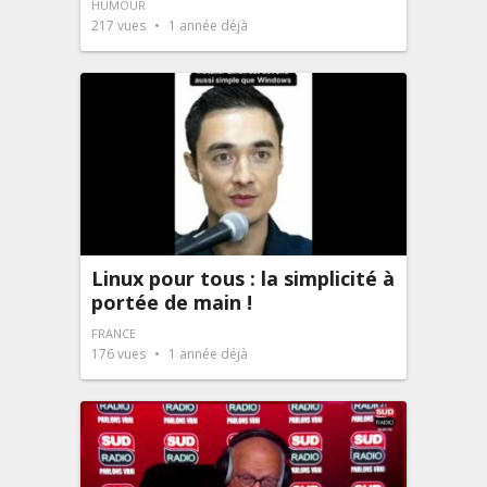
HUMOUR
217
vues
1 année déjà
Linux pour tous : la simplicité à
portée de main !
FRANCE
176
vues
1 année déjà