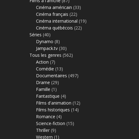
Films à l'affiche
(87)
Cinéma américain
(33)
Cinéma français
(22)
Cinéma international
(19)
Cinéma québécois
(22)
Séries
(40)
Dynamo
(8)
Jampack.tv
(30)
Tous les genres
(562)
Action
(7)
Comédie
(13)
Documentaires
(497)
Drame
(29)
Famille
(1)
Fantastique
(4)
Films d'animation
(12)
Films historiques
(14)
Romance
(4)
Science-fiction
(15)
Thriller
(9)
Western
(1)