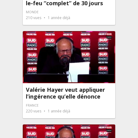
le-feu “complet” de 30 jours
MONDE
210
vues
1 année déjà
Valérie Hayer veut appliquer
l’ingérence qu’elle dénonce
FRANCE
220
vues
1 année déjà