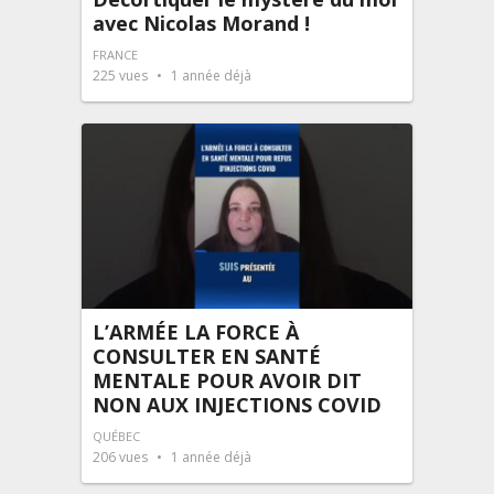
avec Nicolas Morand !
FRANCE
225
vues
1 année déjà
L’ARMÉE LA FORCE À
CONSULTER EN SANTÉ
MENTALE POUR AVOIR DIT
NON AUX INJECTIONS COVID
QUÉBEC
206
vues
1 année déjà