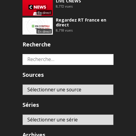
LIVE CNEWS
8,772
vues
En direct
Regardez RT France en
direct
8,718
vues
En direct
Recherche
Rechercher :
Sources
Séries
Archives