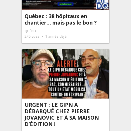
Québec : 38 hôpitaux en
chantier… mais pas le bon ?
QUÉBEC
245
vues
1 année déjà
URGENT : LE GIPN A
DÉBARQUÉ CHEZ PIERRE
JOVANOVIC ET À SA MAISON
D’ÉDITION !