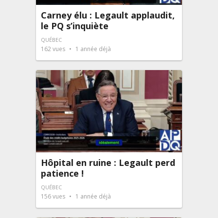
Carney élu : Legault applaudit,
le PQ s’inquiète
QUÉBEC
162
vues
1 année déjà
Hôpital en ruine : Legault perd
patience !
QUÉBEC
156
vues
1 année déjà