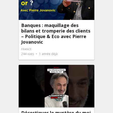
Banques : maquillage des
bilans et tromperie des clients
– Politique & Eco avec Pierre
Jovanovic
FRANCE
244
vues
1 année déjà
Décortiquer le mystère du moi