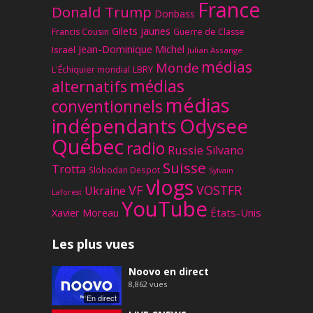
France
Donald Trump
Donbass
Gilets jaunes
Francis Cousin
Guerre de Classe
Jean-Dominique Michel
Israël
Julian Assange
médias
Monde
L'Échiquier mondial
LBRY
médias
alternatifs
médias
conventionnels
Odysee
indépendants
Québec
radio
Russie
Silvano
Suisse
Trotta
Slobodan Despot
Sylvain
vlogs
VF
VOSTFR
Ukraine
Laforest
YouTube
Xavier Moreau
États-Unis
Les plus vues
Noovo en direct
8,862
vues
En direct