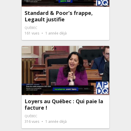
Standard & Poor’s frappe,
Legault justifie
QUÉBEC
161
vues
1 année déjà
Loyers au Québec : Qui paie la
facture !
QUÉBEC
316
vues
1 année déjà