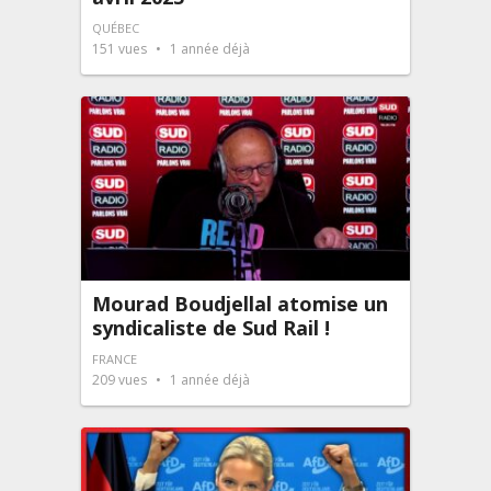
QUÉBEC
151
vues
1 année déjà
Mourad Boudjellal atomise un
syndicaliste de Sud Rail !
FRANCE
209
vues
1 année déjà