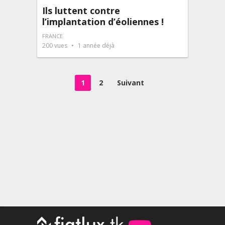
Ils luttent contre
l’implantation d’éoliennes !
FRANCE
200
vues
1 année déjà
Pagination
1
2
Suivant
des
publications