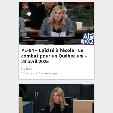
PL-94 – Laïcité à l’école : Le
combat pour un Québec uni –
23 avril 2025
QUÉBEC
156
vues
1 année déjà