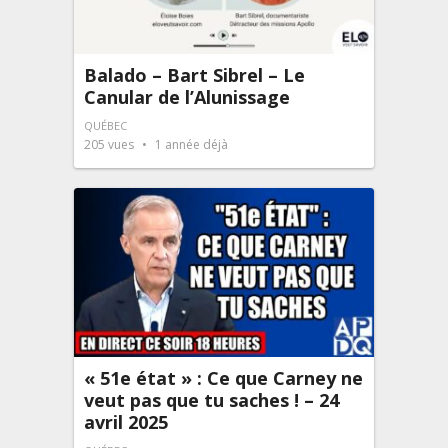
Balado – Bart Sibrel – Le
Canular de l’Alunissage
QUÉBEC
205
vues
1 année déjà
« 51e état » : Ce que Carney ne
veut pas que tu saches ! – 24
avril 2025