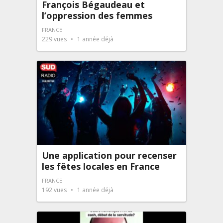
François Bégaudeau et
l’oppression des femmes
FRANCE
229
vues
1 année déjà
Une application pour recenser
les fêtes locales en France
FRANCE
192
vues
1 année déjà