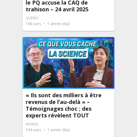
le PQ accuse la CAQ de
trahison – 24 avril 2025
QUÉBEC
168
vues
1 année déjà
« Ils sont des milliers à être
revenus de l’au-delà » –
Témoignages choc ; des
experts révèlent TOUT
MONDE
194
vues
1 année déjà