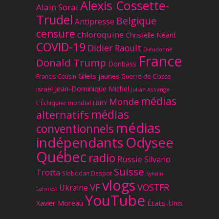
Alexis Cossette-
Alain Soral
Trudel
Belgique
Antipresse
censure
chloroquine
Christelle Néant
COVID-19
Didier Raoult
Dieudonné
France
Donald Trump
Donbass
Gilets jaunes
Francis Cousin
Guerre de Classe
Jean-Dominique Michel
Israël
Julian Assange
médias
Monde
L'Échiquier mondial
LBRY
médias
alternatifs
médias
conventionnels
Odysee
indépendants
Québec
radio
Russie
Silvano
Suisse
Trotta
Slobodan Despot
Sylvain
vlogs
VF
VOSTFR
Ukraine
Laforest
YouTube
Xavier Moreau
États-Unis