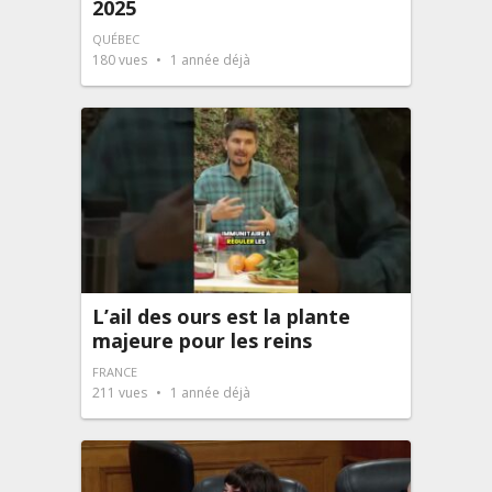
2025
QUÉBEC
180
vues
1 année déjà
L’ail des ours est la plante
majeure pour les reins
FRANCE
211
vues
1 année déjà