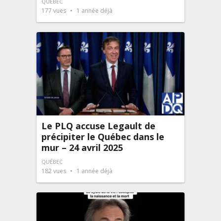
QUÉBEC
177
vues
1 année déjà
Le PLQ accuse Legault de
précipiter le Québec dans le
mur – 24 avril 2025
QUÉBEC
182
vues
1 année déjà