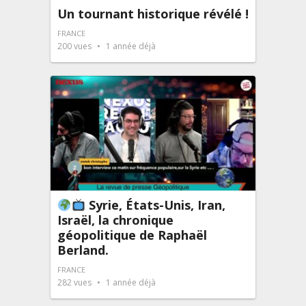
Un tournant historique révélé !
FRANCE
200
vues
1 année déjà
Syrie, États-Unis, Iran,
Israël, la chronique
géopolitique de Raphaël
Berland.
FRANCE
282
vues
1 année déjà