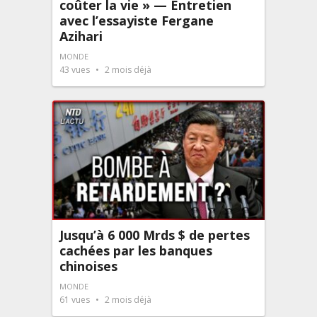
coûter la vie » — Entretien
avec l’essayiste Fergane
Azihari
MONDE
43
vues
2 mois déjà
Jusqu’à 6 000 Mrds $ de pertes
cachées par les banques
chinoises
MONDE
61
vues
2 mois déjà