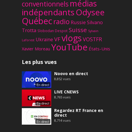
médias
conventionnels
Odysee
indépendants
Québec
radio
Russie
Silvano
Suisse
Trotta
Slobodan Despot
Sylvain
vlogs
VF
VOSTFR
Ukraine
Laforest
YouTube
Xavier Moreau
États-Unis
Les plus vues
Noovo en direct
8,852
vues
En direct
LIVE CNEWS
8,765
vues
En direct
Regardez RT France en
direct
8,714
vues
En direct