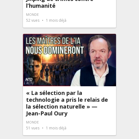
l’humanité
MONDE
52
vues
1 mois déjà
« La sélection par la
technologie a pris le relais de
la sélection naturelle » —
Jean-Paul Oury
MONDE
51
vues
1 mois déjà