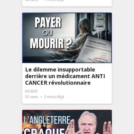
Le dilemme insupportable
derrière un médicament ANTI
CANCER révolutionnaire
MONDE
52
vues
2 mois déjà