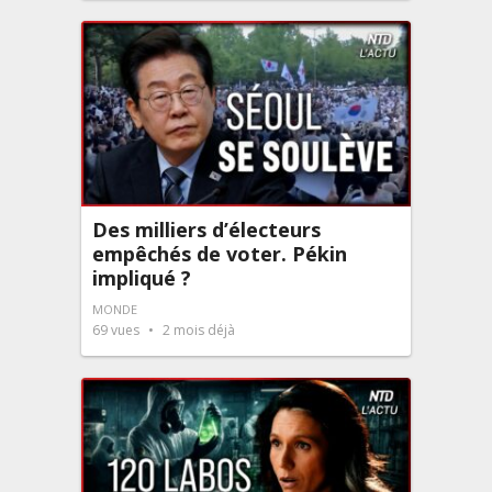
Des milliers d’électeurs
empêchés de voter. Pékin
impliqué ?
MONDE
69
vues
2 mois déjà