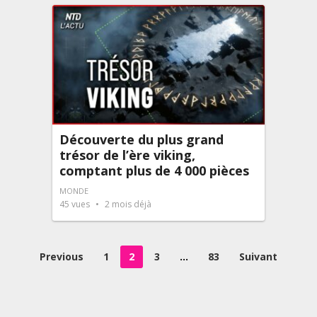
Découverte du plus grand
trésor de l’ère viking,
comptant plus de 4 000 pièces
MONDE
45
vues
2 mois déjà
Pagination
Previous
1
2
3
…
83
Suivant
des
publications