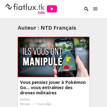
Auteur :
NTD Français
Vous pensiez jouer à Pokémon
Go… vous entraîniez des
drones militaires
MONDE
66
vues
1 mois déjà