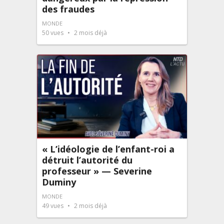
des fraudes
MONDE
50
vues
2 mois déjà
« L’idéologie de l’enfant-roi a
détruit l’autorité du
professeur » — Severine
Duminy
MONDE
49
vues
2 mois déjà