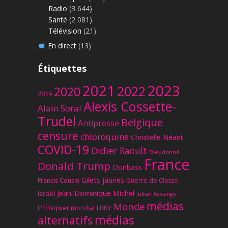
Radio
(3 644)
Santé
(2 081)
Télévision
(21)
En direct
(13)
Étiquettes
2023
2021
2022
2020
2019
Alexis Cossette-
Alain Soral
Trudel
Belgique
Antipresse
censure
chloroquine
Christelle Néant
COVID-19
Didier Raoult
Dieudonné
France
Donald Trump
Donbass
Gilets jaunes
Francis Cousin
Guerre de Classe
Jean-Dominique Michel
Israël
Julian Assange
médias
Monde
L'Échiquier mondial
LBRY
médias
alternatifs