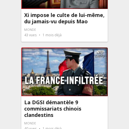
Xi impose le culte de lui-même,
du jamais-vu depuis Mao
MONDE
43
vues
1 mois déjà
La DGSI démantèle 9
commissariats chinois
clandestins
MONDE
40
vues
1 mois déjà