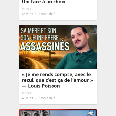
Uni face à un choix
MONDE
46
vues
2 mois déjà
« Je me rends compte, avec le
recul, que c’est ça de l’amour »
— Louis Poisson
MONDE
46
vues
2 mois déjà