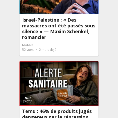
Israël-Palestine : « Des
massacres ont été passés sous
silence » — Maxim Schenkel,
romancier
MONDE
52
vues
2 mois déjà
Temu : 46% de produits jugés
dangereux par la répression