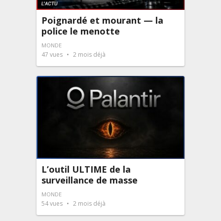
Poignardé et mourant — la
police le menotte
MONDE
47
vues
2 mois déjà
L’outil ULTIME de la
surveillance de masse
MONDE
54
vues
2 mois déjà