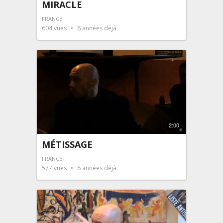
MIRACLE
FRANCE
604
vues
6 années déjà
2:00
MÉTISSAGE
FRANCE
577
vues
6 années déjà