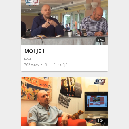
4:54
MOI JE !
FRANCE
762
vues
6 années déjà
1:34