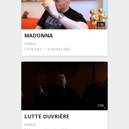
1:06
MADONNA
FRANCE
1,018
vues
6 années déjà
2:06
LUTTE OUVRIÈRE
FRANCE