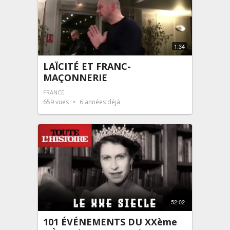
1:34
LAÏCITÉ ET FRANC-
MAÇONNERIE
FRANCE
659
vues
6 années déjà
52:02
101 ÉVÉNEMENTS DU XXème