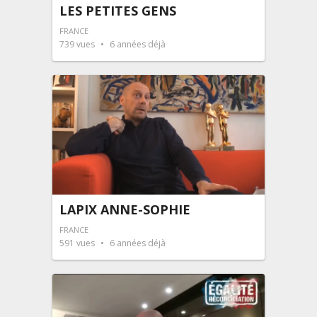
LES PETITES GENS
FRANCE
739
vues
6 années déjà
LAPIX ANNE-SOPHIE
FRANCE
591
vues
6 années déjà