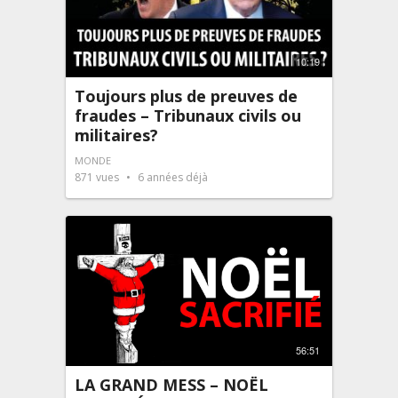
10:19
Toujours plus de preuves de
fraudes – Tribunaux civils ou
militaires?
MONDE
871
vues
6 années déjà
56:51
LA GRAND MESS – NOËL