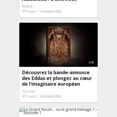
FRANCE
475
vues
6 années déjà
4:00
Découvrez la bande-annonce
des Eddas et plongez au cœur
de l’imaginaire européen
CULTURE
471
vues
6 années déjà