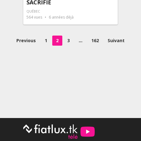
SACRIFIÉ
QUÉBEC
564
vues
6 années déjà
Pagination
Previous
1
2
3
…
162
Suivant
des
publications