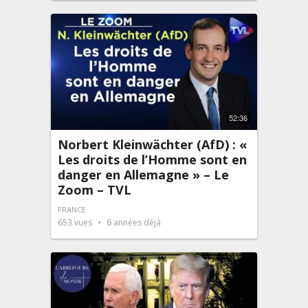
52:36
Norbert Kleinwächter (AfD) : «
Les droits de l’Homme sont en
danger en Allemagne » – Le
Zoom – TVL
FRANCE
653
vues
6 années déjà