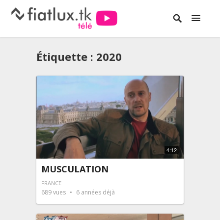
Étiquette :
2020
4:12
MUSCULATION
FRANCE
689
vues
6 années déjà