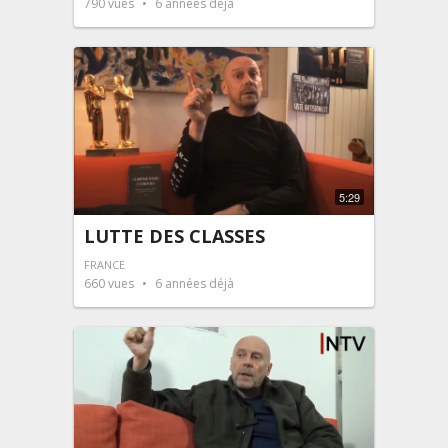
790
vues
6 années déjà
5:29
LUTTE DES CLASSES
FRANCE
660
vues
6 années déjà