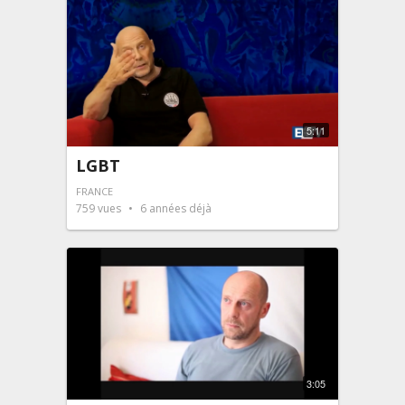
5:11
LGBT
FRANCE
759
vues
6 années déjà
3:05