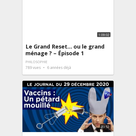
1:09:02
Le Grand Reset… ou le grand
ménage ? – Épisode 1
PHILOSOPHIE
789
vues
6 années déjà
23:52