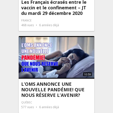
Les Français écrasés entre le
vaccin et le confinement – JT
du mardi 29 décembre 2020
FRANCE
468
vues
6 années déjà
10:59
L’OMS ANNONCE UNE
NOUVELLE PANDÉMIE! QUE
NOUS RÉSERVE L’AVENIR?
QUÉBEC
577
vues
6 années déjà