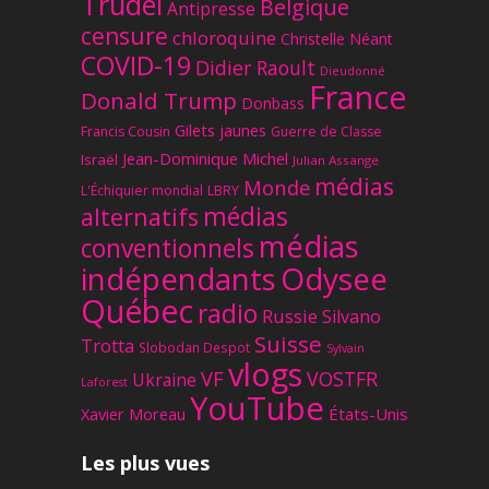
Trudel
Belgique
Antipresse
censure
chloroquine
Christelle Néant
COVID-19
Didier Raoult
Dieudonné
France
Donald Trump
Donbass
Gilets jaunes
Francis Cousin
Guerre de Classe
Jean-Dominique Michel
Israël
Julian Assange
médias
Monde
L'Échiquier mondial
LBRY
médias
alternatifs
médias
conventionnels
Odysee
indépendants
Québec
radio
Russie
Silvano
Suisse
Trotta
Slobodan Despot
Sylvain
vlogs
VF
VOSTFR
Ukraine
Laforest
YouTube
Xavier Moreau
États-Unis
Les plus vues