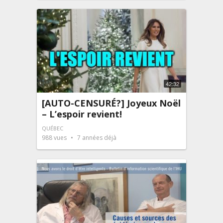
42:32
[AUTO-CENSURÉ?] Joyeux Noël
– L’espoir revient!
QUÉBEC
988
vues
7 années déjà