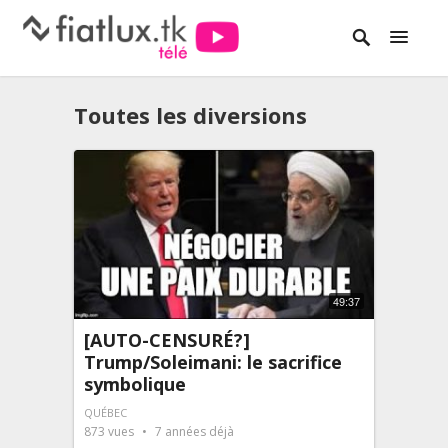
Toutes les diversions
49:37
[AUTO-CENSURÉ?]
Trump/Soleimani: le sacrifice
symbolique
QUÉBEC
873
vues
7 années déjà