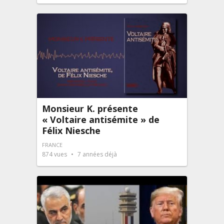
Monsieur K. présente
« Voltaire antisémite » de
Félix Niesche
FRANCE
874
vues
7 années déjà