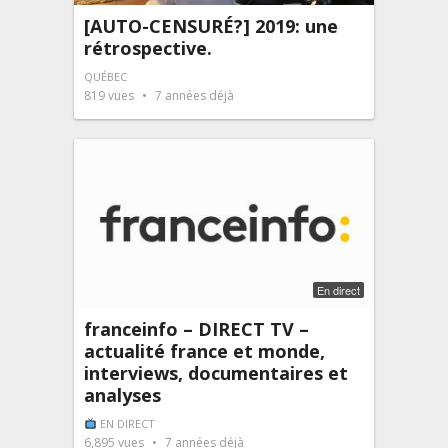
[AUTO-CENSURÉ?] 2019: une
rétrospective.
QUÉBEC
819
vues
7 années déjà
En direct
franceinfo – DIRECT TV –
actualité france et monde,
interviews, documentaires et
analyses
EN DIRECT
6,895
vues
7 années déjà