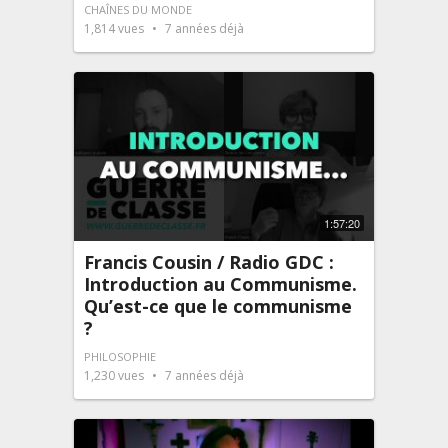
CHAÎNES DU MONDE
1,814
vues
7 années déjà
1:57:20
Francis Cousin / Radio GDC :
Introduction au Communisme.
Qu’est-ce que le communisme
?
PHILOSOPHIE
1,230
vues
7 années déjà