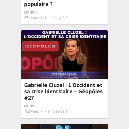
populaire ?
MONDE
871
vues
7 années déjà
Gabrielle Cluzel : L’Occident et
sa crise identitaire – Géopôles
#27
MONDE
702
vues
7 années déjà