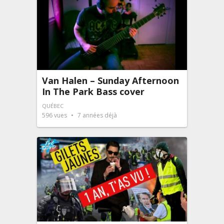
Van Halen – Sunday Afternoon
In The Park Bass cover
QUÉBEC
596
vues
7 années déjà