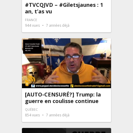
#TVCQJVD – #Giletsjaunes : 1
an, t’as vu
FRANCE
944
vues
7 années déjà
[AUTO-CENSURÉ?] Trump: la
guerre en coulisse continue
QUÉBEC
854
vues
7 années déjà