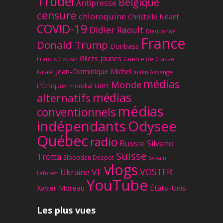
Trudel
Belgique
Antipresse
censure
chloroquine
Christelle Néant
COVID-19
Didier Raoult
Dieudonné
France
Donald Trump
Donbass
Gilets jaunes
Francis Cousin
Guerre de Classe
Jean-Dominique Michel
Israël
Julian Assange
médias
Monde
L'Échiquier mondial
LBRY
médias
alternatifs
médias
conventionnels
Odysee
indépendants
Québec
radio
Russie
Silvano
Suisse
Trotta
Slobodan Despot
Sylvain
vlogs
VF
VOSTFR
Ukraine
Laforest
YouTube
Xavier Moreau
États-Unis
Les plus vues