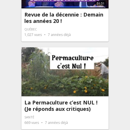
51:51
Revue de la décennie : Demain
les années 20 !
QUÉBEC
1,027
vues
7 années déjà
La Permaculture c’est NUL !
(Je réponds aux critiques)
SANTÉ
669
vues
7 années déjà