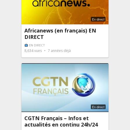
En direct
Africanews (en français) EN
DIRECT
EN DIRECT
8,634
vues
7 années déjà
En direct
CGTN Français – Infos et
actualités en continu 24h/24