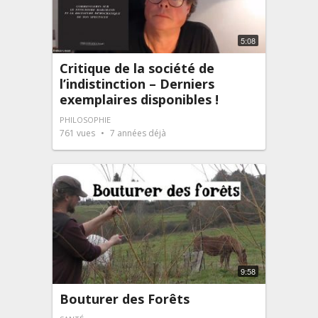
5:08
Critique de la société de
l’indistinction – Derniers
exemplaires disponibles !
PHILOSOPHIE
761
vues
7 années déjà
9:58
Bouturer des Forêts