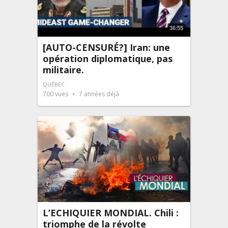
36:55
[AUTO-CENSURÉ?] Iran: une
opération diplomatique, pas
militaire.
QUÉBEC
700
vues
7 années déjà
L’ECHIQUIER MONDIAL. Chili :
triomphe de la révolte