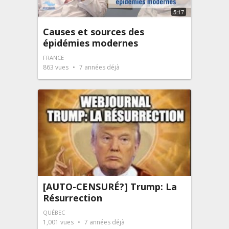
5:17
Causes et sources des
épidémies modernes
FRANCE
863
vues
7 années déjà
[AUTO-CENSURÉ?] Trump: La
Résurrection
QUÉBEC
1,001
vues
7 années déjà